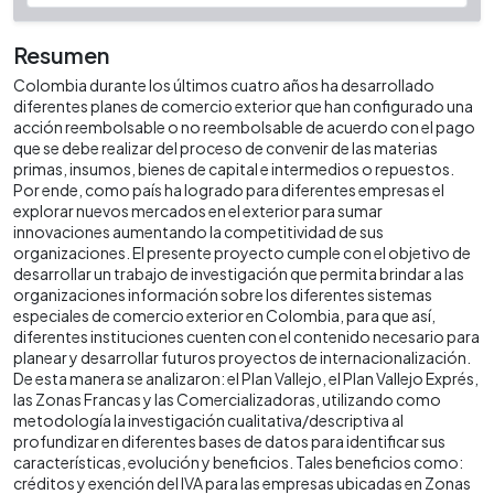
Resumen
Colombia durante los últimos cuatro años ha desarrollado
diferentes planes de comercio exterior que han configurado una
acción reembolsable o no reembolsable de acuerdo con el pago
que se debe realizar del proceso de convenir de las materias
primas, insumos, bienes de capital e intermedios o repuestos.
Por ende, como país ha logrado para diferentes empresas el
explorar nuevos mercados en el exterior para sumar
innovaciones aumentando la competitividad de sus
organizaciones. El presente proyecto cumple con el objetivo de
desarrollar un trabajo de investigación que permita brindar a las
organizaciones información sobre los diferentes sistemas
especiales de comercio exterior en Colombia, para que así,
diferentes instituciones cuenten con el contenido necesario para
planear y desarrollar futuros proyectos de internacionalización.
De esta manera se analizaron: el Plan Vallejo, el Plan Vallejo Exprés,
las Zonas Francas y las Comercializadoras, utilizando como
metodología la investigación cualitativa/descriptiva al
profundizar en diferentes bases de datos para identificar sus
características, evolución y beneficios. Tales beneficios como:
créditos y exención del IVA para las empresas ubicadas en Zonas