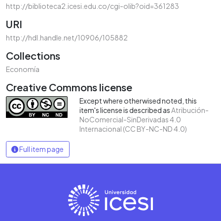
http://biblioteca2.icesi.edu.co/cgi-olib?oid=361283
URI
http://hdl.handle.net/10906/105882
Collections
Economía
Creative Commons license
Except where otherwised noted, this
item's license is described as
Atribución-
NoComercial-SinDerivadas 4.0
Internacional (CC BY-NC-ND 4.0)
Full item page