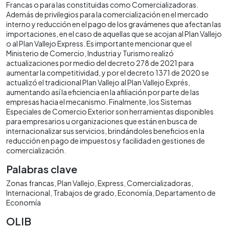
Francas o para las constituidas como Comercializadoras.
Además de privilegios para la comercialización en el mercado
interno y reducción en el pago de los gravámenes que afectan las
importaciones, en el caso de aquellas que se acojan al Plan Vallejo
o al Plan Vallejo Express. Es importante mencionar que el
Ministerio de Comercio, Industria y Turismo realizó
actualizaciones por medio del decreto 278 de 2021 para
aumentar la competitividad, y por el decreto 1371 de 2020 se
actualizó el tradicional Plan Vallejo al Plan Vallejo Exprés,
aumentando así la eficiencia en la afiliación por parte de las
empresas hacia el mecanismo. Finalmente, los Sistemas
Especiales de Comercio Exterior son herramientas disponibles
para empresarios u organizaciones que están en busca de
internacionalizar sus servicios, brindándoles beneficios en la
reducción en pago de impuestos y facilidad en gestiones de
comercialización.
Palabras clave
Zonas francas
Plan Vallejo
Express
Comercializadoras
Internacional
Trabajos de grado
Economía
Departamento de
Economía
OLIB