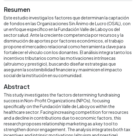
Resumen
Este estudio investiga los factores que determinan la captación
de fondos en las Organizaciones Sin Ánimo de Lucro (OSAL), con
un enfoque específico en la Fundación Valle de Laboyos del
sector salud. Ante la creciente competencia por recursos y la
disminución de aportes por factores económicos, el trabajo
propone el mercadeo relacional como herramienta clave para
fortalecer el vínculo con los donantes. El análisis integra tanto los
incentivos tributarios como las motivaciones intrínsecas
(altruismo y prestigio), buscando diseñar estrategias que
aseguren la sostenibilidad financiera y maximicen el impacto
social de la institución en su comunidad.
Abstract
This study investigates the factors determining fundraising
success in Non-Profit Organizations (NPOs), focusing
specifically on the Fundación Valle de Laboyos within the
healthcare sector. Facing increasing competition for resources
and a decline in contributions due to economic factors, this
research proposes relationship marketing as a key tool to
strengthen donor engagement. The analysis integrates both tax
incentives and intrinsic motivations (altruism and prestige),