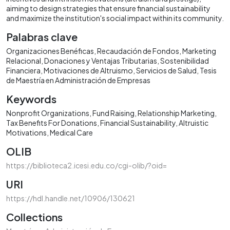
aiming to design strategies that ensure financial sustainability
and maximize the institution's social impact within its community.
Palabras clave
Organizaciones Benéficas
Recaudación de Fondos
Marketing
Relacional
Donaciones y Ventajas Tributarias
Sostenibilidad
Financiera
Motivaciones de Altruismo
Servicios de Salud
Tesis
de Maestría en Administración de Empresas
Keywords
Nonprofit Organizations
Fund Raising
Relationship Marketing
Tax Benefits For Donations
Financial Sustainability
Altruistic
Motivations
Medical Care
OLIB
https://biblioteca2.icesi.edu.co/cgi-olib/?oid=
URI
https://hdl.handle.net/10906/130621
Collections