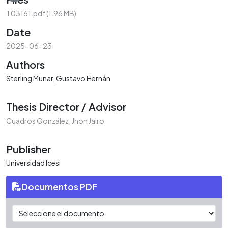
T03161.pdf
(1.96 MB)
Date
2025-06-23
Authors
Sterling Munar, Gustavo Hernán
Thesis Director / Advisor
Cuadros González, Jhon Jairo
Publisher
Universidad Icesi
Documentos PDF