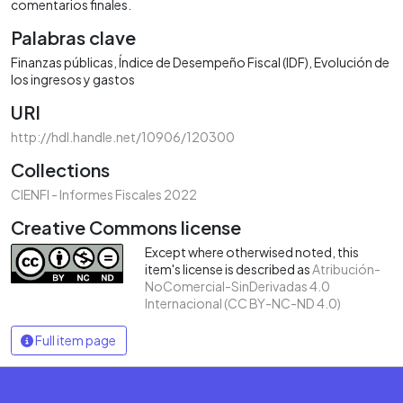
comentarios finales.
Palabras clave
Finanzas públicas
Índice de Desempeño Fiscal (IDF)
Evolución de
los ingresos y gastos
URI
http://hdl.handle.net/10906/120300
Collections
CIENFI - Informes Fiscales 2022
Creative Commons license
Except where otherwised noted, this
item's license is described as
Atribución-
NoComercial-SinDerivadas 4.0
Internacional (CC BY-NC-ND 4.0)
Full item page