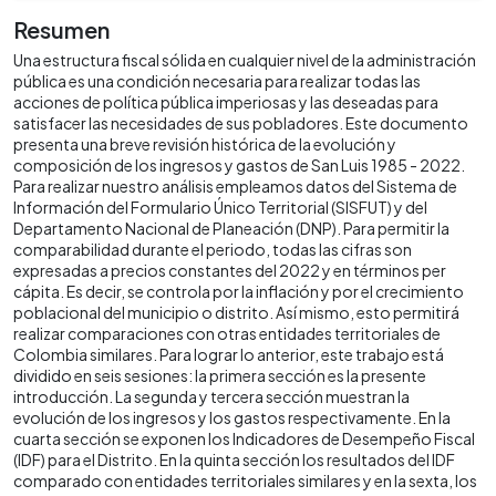
Resumen
Una estructura fiscal sólida en cualquier nivel de la administración
pública es una condición necesaria para realizar todas las
acciones de política pública imperiosas y las deseadas para
satisfacer las necesidades de sus pobladores. Este documento
presenta una breve revisión histórica de la evolución y
composición de los ingresos y gastos de San Luis 1985 - 2022.
Para realizar nuestro análisis empleamos datos del Sistema de
Información del Formulario Único Territorial (SISFUT) y del
Departamento Nacional de Planeación (DNP). Para permitir la
comparabilidad durante el periodo, todas las cifras son
expresadas a precios constantes del 2022 y en términos per
cápita. Es decir, se controla por la inflación y por el crecimiento
poblacional del municipio o distrito. Así mismo, esto permitirá
realizar comparaciones con otras entidades territoriales de
Colombia similares. Para lograr lo anterior, este trabajo está
dividido en seis sesiones: la primera sección es la presente
introducción. La segunda y tercera sección muestran la
evolución de los ingresos y los gastos respectivamente. En la
cuarta sección se exponen los Indicadores de Desempeño Fiscal
(IDF) para el Distrito. En la quinta sección los resultados del IDF
comparado con entidades territoriales similares y en la sexta, los