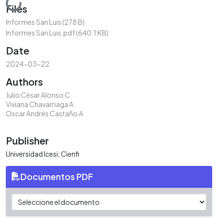
Loading...
Files
Informes San Luis
(278 B)
Informes San Luis.pdf
(640.1 KB)
Date
2024-03-22
Authors
Julio César Alonso C
Viviana Chavarriaga A
Oscar Andrés Castaño A
Publisher
Universidad Icesi; Cienfi
Documentos PDF