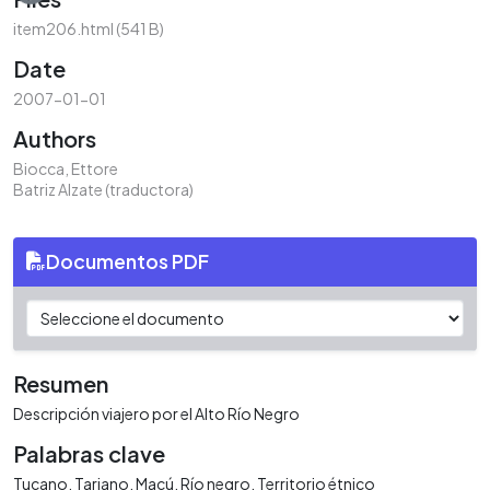
Loading...
item206.html
(541 B)
Date
2007-01-01
Authors
Biocca, Ettore
Batriz Alzate (traductora)
Documentos PDF
Resumen
Descripción viajero por el Alto Río Negro
Palabras clave
Tucano
Tariano
Macú
Río negro
Territorio étnico