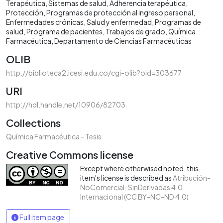
Terapéutica
Sistemas de salud
Adherencia terapéutica
Protección
Programas de protección al ingreso personal
Enfermedades crónicas
Salud y enfermedad
Programas de
salud
Programa de pacientes
Trabajos de grado
Química
Farmacéutica
Departamento de Ciencias Farmacéuticas
OLIB
http://biblioteca2.icesi.edu.co/cgi-olib?oid=303677
URI
http://hdl.handle.net/10906/82703
Collections
Química Farmacéutica - Tesis
Creative Commons license
Except where otherwised noted, this
item's license is described as
Atribución-
NoComercial-SinDerivadas 4.0
Internacional (CC BY-NC-ND 4.0)
Full item page