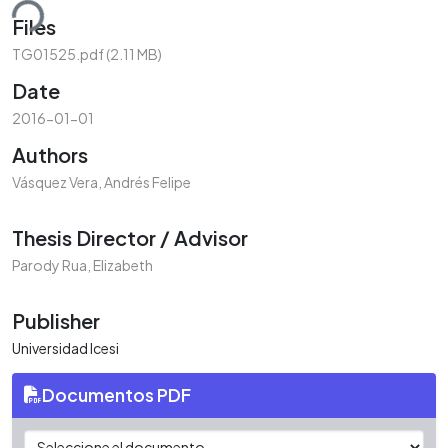
ding...
Files
TG01525.pdf
(2.11 MB)
Date
2016-01-01
Authors
Vásquez Vera, Andrés Felipe
Thesis Director / Advisor
Parody Rua, Elizabeth
Publisher
Universidad Icesi
Documentos PDF