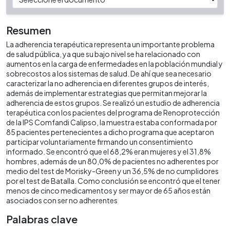
Resumen
La adherencia terapéutica representa un importante problema
de salud pública, ya que su bajo nivel se ha relacionado con
aumentos en la carga de enfermedades en la población mundial y
sobrecostos a los sistemas de salud. De ahí que sea necesario
caracterizar la no adherencia en diferentes grupos de interés,
además de implementar estrategias que permitan mejorar la
adherencia de estos grupos. Se realizó un estudio de adherencia
terapéutica con los pacientes del programa de Renoprotección
de la IPS Comfandi Calipso, la muestra estaba conformada por
85 pacientes pertenecientes a dicho programa que aceptaron
participar voluntariamente firmando un consentimiento
informado. Se encontró que el 68,2% eran mujeres y el 31,8%
hombres, además de un 80,0% de pacientes no adherentes por
medio del test de Morisky-Green y un 36,5% de no cumplidores
por el test de Batalla. Como conclusión se encontró que el tener
menos de cinco medicamentos y ser mayor de 65 años están
asociados con ser no adherentes
Palabras clave