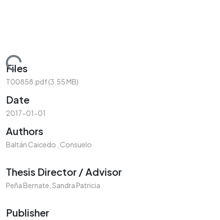
Loading...
Files
T00858.pdf
(3.55 MB)
Date
2017-01-01
Authors
Baltán Caicedo , Consuelo
Thesis Director / Advisor
Peña Bernate, Sandra Patricia
Publisher