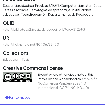
Secuencia didáctica
Pruebas SABER
Competencia matemática
Tareas escolares
Estrategias de aprendizaje
Instituciones
educativas
Tésis
Educación
Departamento de Pedagogía
OLIB
http://biblioteca2.icesi.edu.co/cgi-olib?oid=312353
URI
http://hdl.handle.net/10906/83470
Collections
Educación - Tesis
Creative Commons license
Except where otherwised noted, this
item's license is described as
Atribución-
NoComercial-SinDerivadas 4.0
Internacional (CC BY-NC-ND 4.0)
Full item page