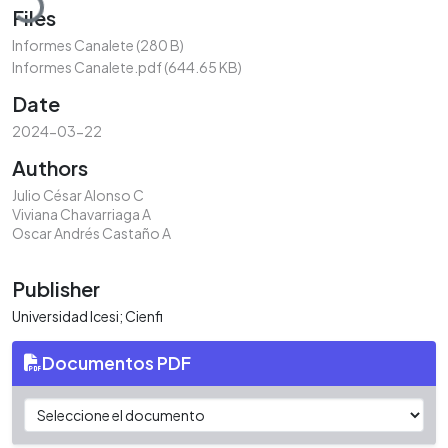
Files
Informes Canalete
(280 B)
Informes Canalete.pdf
(644.65 KB)
Date
2024-03-22
Authors
Julio César Alonso C
Viviana Chavarriaga A
Oscar Andrés Castaño A
Publisher
Universidad Icesi; Cienfi
Documentos PDF