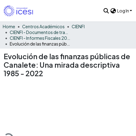
Log In
Home
Centros Académicos
CIENFI
CIENFI - Documentos de trabajos, técnicos y de divulgación
CIENFI - Informes Fiscales 2022
Evolución de las finanzas públicas de Canalete: Una mirada descriptiva 1985 - 2022
Evolución de las finanzas públicas de
Canalete: Una mirada descriptiva
1985 - 2022
oading...