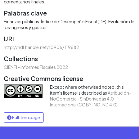
comentarios finales.
Palabras clave
Finanzas públicas
Índice de Desempeño Fiscal (IDF)
Evolución de
los ingresos y gastos
URI
http://hdl.handle.net/10906/119682
Collections
CIENFI - Informes Fiscales 2022
Creative Commons license
Except where otherwised noted, this
item's license is described as
Atribución-
NoComercial-SinDerivadas 4.0
Internacional (CC BY-NC-ND 4.0)
Full item page