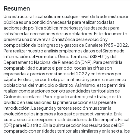
Resumen
Una estructura fiscal sólida en cualquier nivel de la administración
pública es una condición necesaria para realizar todas las
acciones de política pública imperiosas y las deseadas para
satisfacer las necesidades de sus pobladores. Este documento
presenta una breve revisión histórica de la evolución y
composición de los ingresos y gastos de Canalete 1985 - 2022.
Para realizar nuestro análisis empleamos datos del Sistema de
Información del Formulario Único Territorial (SISFUT) y del
Departamento Nacional de Planeación (DNP). Para permitir la
comparabilidad durante el periodo, todas las cifras son
expresadas a precios constantes del 2022 y en términos per
cápita. Es decir, se controla por la inflación y por el crecimiento
poblacional del municipio o distrito. Así mismo, esto permitirá
realizar comparaciones con otras entidades territoriales de
Colombia similares. Para lograr lo anterior, este trabajo está
dividido en seis sesiones: la primera sección es la presente
introducción. La segunda y tercera sección muestran la
evolución de los ingresos y los gastos respectivamente. En la
cuarta sección se exponen los Indicadores de Desempeño Fiscal
(IDF) para el Distrito. En la quinta sección los resultados del IDF
comparado con entidades territoriales similares y en la sexta, los