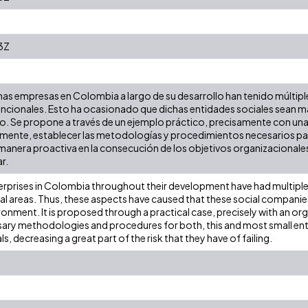
3Z
s empresas en Colombia a largo de su desarrollo han tenido múltiples
uncionales. Esto ha ocasionado que dichas entidades sociales sean m
no. Se propone a través de un ejemplo práctico, precisamente con una
ente, establecer las metodologías y procedimientos necesarios pa
manera proactiva en la consecución de los objetivos organizacionales
r.
rprises in Colombia throughout their development have had multiples
nal areas. Thus, these aspects have caused that these social compan
vironment. It is proposed through a practical case, precisely with an o
sary methodologies and procedures for both, this and most small ente
s, decreasing a great part of the risk that they have of failing.