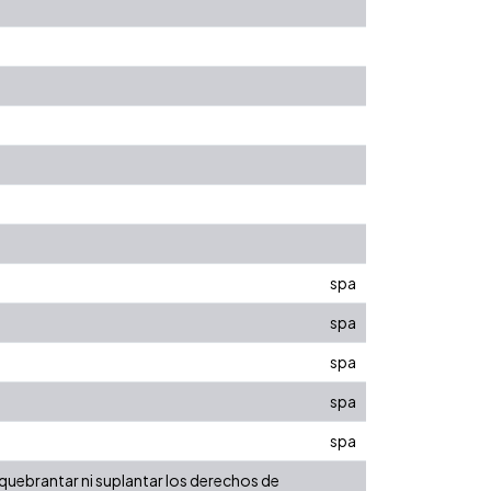
spa
spa
spa
spa
spa
 quebrantar ni suplantar los derechos de