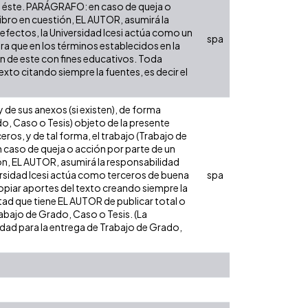
obre éste. PARÁGRAFO: en caso de queja o
libro en cuestión, EL AUTOR, asumirá la
 efectos, la Universidad Icesi actúa como un
spa
ara que en los términos establecidos en la
ón de este con fines educativos. Toda
xto citando siempre la fuentes, es decir el
de sus anexos (si existen), de forma
do, Caso o Tesis) objeto de la presente
eros, y de tal forma, el trabajo (Trabajo de
n caso de queja o acción por parte de un
ión, EL AUTOR, asumirá la responsabilidad
versidad Icesi actúa como terceros de buena
spa
opiar aportes del texto creando siempre la
cultad que tiene EL AUTOR de publicar total o
rabajo de Grado, Caso o Tesis. (La
sidad para la entrega de Trabajo de Grado,