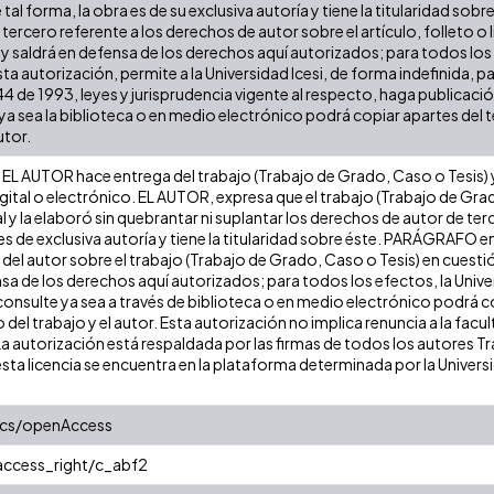
 tal forma, la obra es de su exclusiva autoría y tiene la titularidad s
tercero referente a los derechos de autor sobre el artículo, folleto o 
 y saldrá en defensa de los derechos aquí autorizados; para todos los
ta autorización, permite a la Universidad Icesi, de forma indefinida, p
 44 de 1993, leyes y jurisprudencia vigente al respecto, haga publicaci
a sea la biblioteca o en medio electrónico podrá copiar apartes del te
utor.
EL AUTOR hace entrega del trabajo (Trabajo de Grado, Caso o Tesis) y 
gital o electrónico. EL AUTOR, expresa que el trabajo (Trabajo de Gra
l y la elaboró sin quebrantar ni suplantar los derechos de autor de terc
es de exclusiva autoría y tiene la titularidad sobre éste. PARÁGRAFO e
s del autor sobre el trabajo (Trabajo de Grado, Caso o Tesis) en cuest
ensa de los derechos aquí autorizados; para todos los efectos, la Uni
onsulte ya sea a través de biblioteca o en medio electrónico podrá c
ulo del trabajo y el autor. Esta autorización no implica renuncia a la fa
La autorización está respaldada por las firmas de todos los autores T
esta licencia se encuentra en la plataforma determinada por la Univer
ics/openAccess
/access_right/c_abf2