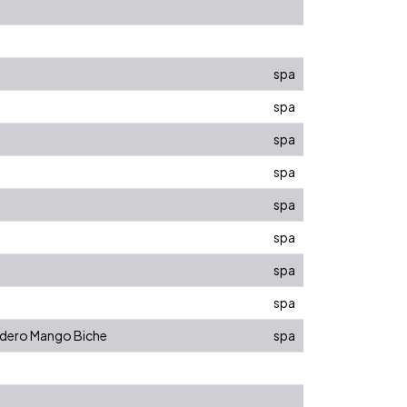
spa
spa
spa
spa
spa
spa
spa
spa
eadero Mango Biche
spa