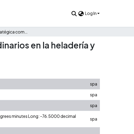
Log In
Planeación estratégica como base para objetivos extraordinarios en la heladería y piqueteadero Mango Biche
narios en la heladería y
spa
spa
spa
degrees minutes Long: -76.5000 decimal
spa