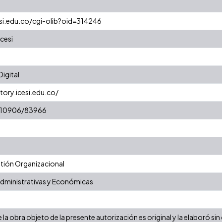
esi.edu.co/cgi-olib?oid=314246
cesi
igital
tory.icesi.edu.co/
t/10906/83966
ión Organizacional
Administrativas y Económicas
la obra objeto de la presente autorización es original y la elaboró sin