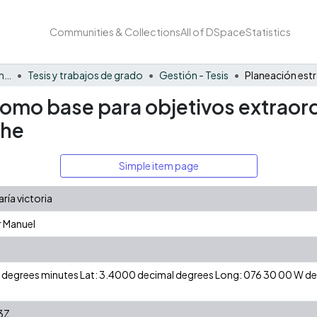
Communities & Collections
All of DSpace
Statistics
Facultad de Negocios y Economía
Tesis y trabajos de grado
Gestión - Tesis
omo base para objetivos extraordi
che
Simple item page
ría victoria
r Manuel
 N degrees minutes Lat: 3.4000 decimal degrees Long: 076 30 00 W 
3Z