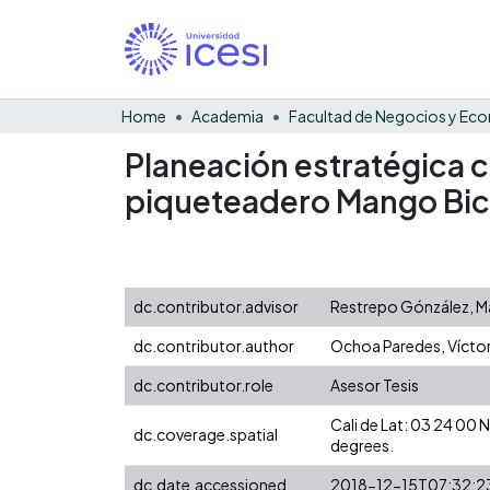
Home
Academia
Planeación estratégica c
piqueteadero Mango Bi
dc.contributor.advisor
Restrepo Gónzález, Ma
dc.contributor.author
Ochoa Paredes, Vícto
dc.contributor.role
Asesor Tesis
Cali de Lat: 03 24 00
dc.coverage.spatial
degrees.
dc.date.accessioned
2018-12-15T07:32:2