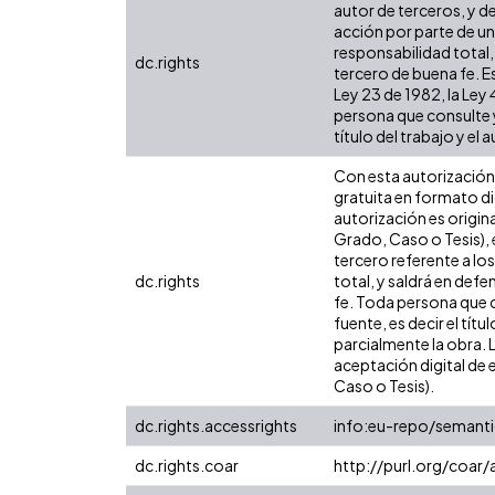
autor de terceros, y de
acción por parte de un 
responsabilidad total,
dc.rights
tercero de buena fe. Es
Ley 23 de 1982, la Ley
persona que consulte y
título del trabajo y el a
Con esta autorización 
gratuita en formato di
autorización es origina
Grado, Caso o Tesis), 
tercero referente a lo
dc.rights
total, y saldrá en def
fe. Toda persona que c
fuente, es decir el tít
parcialmente la obra. 
aceptación digital de 
Caso o Tesis).
dc.rights.accessrights
info:eu-repo/semant
dc.rights.coar
http://purl.org/coar