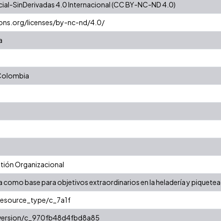
al-SinDerivadas 4.0 Internacional (CC BY-NC-ND 4.0)
ons.org/licenses/by-nc-nd/4.0/
a
 Colombia
ión Organizacional
a como base para objetivos extraordinarios en la heladería y piquet
/resource_type/c_7a1f
r/version/c_970fb48d4fbd8a85