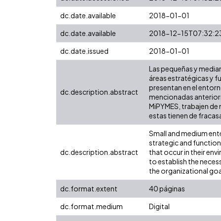
dc.date.available
2018-01-01
dc.date.available
2018-12-15T07:32:2
dc.date.issued
2018-01-01
Las pequeñas y mediana
áreas estratégicas y f
presentan en el entor
dc.description.abstract
mencionadas anteriorm
MiPYMES, trabajen de 
estas tienen de fracasa
Small and medium ente
strategic and functio
dc.description.abstract
that occur in their en
to establish the neces
the organizational goal
dc.format.extent
40 páginas
dc.format.medium
Digital