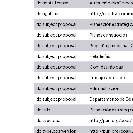
dc.rights.license
Atribución-NoComerci
dc.rights.uri
http://creativecomm
dc.subject.proposal
Planeación estratégic
dc.subject.proposal
Planes de negocios
dc.subject.proposal
Pequeña y mediana -
dc.subject.proposal
Heladerías
dc.subject.proposal
Comidas rápidas
dc.subject.proposal
Trabajos de grado
dc.subject.proposal
Administración
dc.subject.proposal
Departamento de Gest
dc.title
Planeación estratégic
dc.type.coar
http://purl.org/coar
dc.type.coarversion
http://purl.org/coa