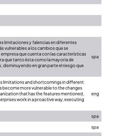
 limitaciones y falencias en diferentes
ás vulnerables a los cambios que se
 empresa que cuenta con las características
spa
ra que tanto ésta como la mayoría de
, disminuyendo en gran parte el riesgo que
 limitations and shortcomings in different
ies become more vulnerable to the changes
rganization that has the features mentioned,
eng
rprises work in a proactive way, executing
spa
spa