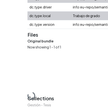
dc.type.driver
info:eu-repo/semanti
dc.type.local
Trabajo de grado
dc.type.version
info:eu-repo/semanti
Files
Original bundle
Now showing
1 - 1 of 1
Loading...
Collections
Gestión - Tesis