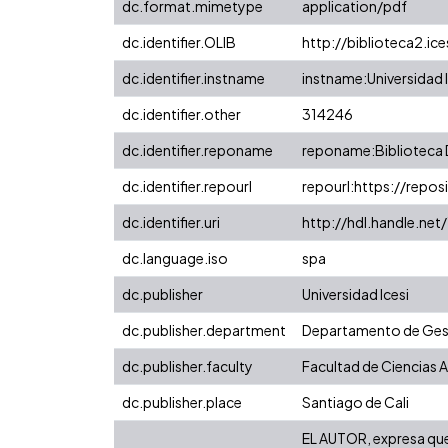
dc.format.mimetype
application/pdf
dc.identifier.OLIB
http://biblioteca2.ic
dc.identifier.instname
instname:Universidad I
dc.identifier.other
314246
dc.identifier.reponame
reponame:Biblioteca D
dc.identifier.repourl
repourl:https://reposi
dc.identifier.uri
http://hdl.handle.ne
dc.language.iso
spa
dc.publisher
Universidad Icesi
dc.publisher.department
Departamento de Gest
dc.publisher.faculty
Facultad de Ciencias 
dc.publisher.place
Santiago de Cali
EL AUTOR, expresa que 