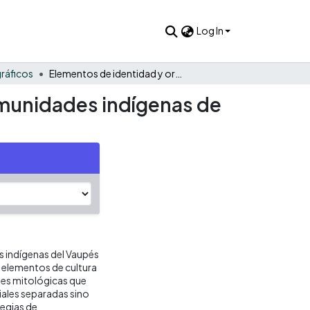
Log In
ráficos
Elementos de identidad y organización social entre las comunidades indígenas de la región del Vaupés
omunidades indígenas de
 indígenas del Vaupés
 elementos de cultura
nes mitológicas que
iales separadas sino
tegias de