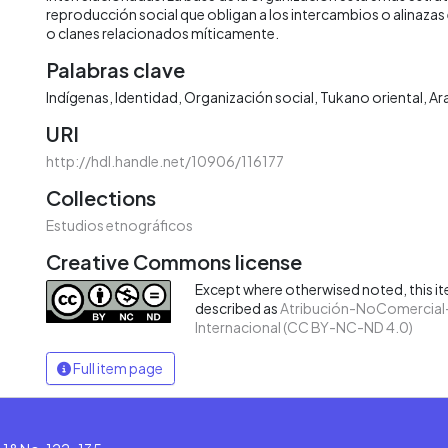
reproducción social que obligan a los intercambios o alinazas
o clanes relacionados míticamente.
Palabras clave
Indígenas
Identidad
Organización social
Tukano oriental
Ar
URI
http://hdl.handle.net/10906/116177
Collections
Estudios etnográficos
Creative Commons license
Except where otherwised noted, this ite
described as
Atribución-NoComercial-
Internacional (CC BY-NC-ND 4.0)
Full item page