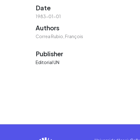
Date
1983-01-01
Authors
Correa Rubio, François
Publisher
Editorial UN