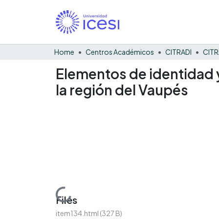
Home
Centros Académicos
CITRADI
CITR
Elementos de identidad 
la región del Vaupés
Loading...
Files
item134.html
(327 B)