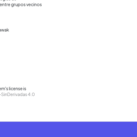
 entre grupos vecinos
awak
m's license is
SinDerivadas 4.0