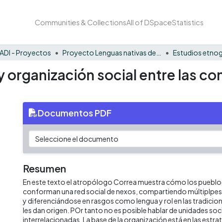
Communities & Collections
All of DSpace
Statistics
ADI - Proyectos
Proyecto Lenguas nativas del Vaupés
Estudios etnog
y organización social entre las c
Documentos PDF
Resumen
En este texto el atropólogo Correa muestra cómo los pueblos
conforman una red social de nexos, compartiendo múltiplpes
y diferenciándose en rasgos como lengua y rol en las tradicio
les dan origen. POr tanto no es posible hablar de unidades soc
interrelacionadas. La base de la organización está en las estra