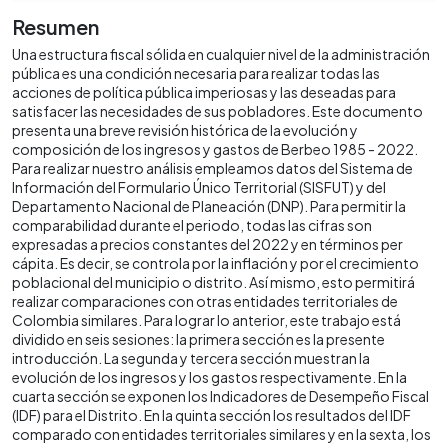
Resumen
Una estructura fiscal sólida en cualquier nivel de la administración
pública es una condición necesaria para realizar todas las
acciones de política pública imperiosas y las deseadas para
satisfacer las necesidades de sus pobladores. Este documento
presenta una breve revisión histórica de la evolución y
composición de los ingresos y gastos de Berbeo 1985 - 2022.
Para realizar nuestro análisis empleamos datos del Sistema de
Información del Formulario Único Territorial (SISFUT) y del
Departamento Nacional de Planeación (DNP). Para permitir la
comparabilidad durante el periodo, todas las cifras son
expresadas a precios constantes del 2022 y en términos per
cápita. Es decir, se controla por la inflación y por el crecimiento
poblacional del municipio o distrito. Así mismo, esto permitirá
realizar comparaciones con otras entidades territoriales de
Colombia similares. Para lograr lo anterior, este trabajo está
dividido en seis sesiones: la primera sección es la presente
introducción. La segunda y tercera sección muestran la
evolución de los ingresos y los gastos respectivamente. En la
cuarta sección se exponen los Indicadores de Desempeño Fiscal
(IDF) para el Distrito. En la quinta sección los resultados del IDF
comparado con entidades territoriales similares y en la sexta, los