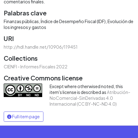
comentarios finales.
Palabras clave
Finanzas públicas
Índice de Desempeño Fiscal (IDF)
Evolución de
los ingresos y gastos
URI
http://hdl.handle.net/10906/119451
Collections
CIENFI - Informes Fiscales 2022
Creative Commons license
Except where otherwised noted, this
item's license is described as
Atribución-
NoComercial-SinDerivadas 4.0
Internacional (CC BY-NC-ND 4.0)
Full item page