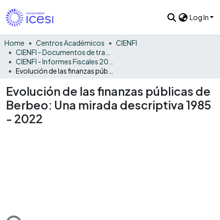
Log In
Home
Centros Académicos
CIENFI
CIENFI - Documentos de trabajos, técnicos y de divulgación
CIENFI - Informes Fiscales 2022
Evolución de las finanzas públicas de Berbeo: Una mirada descriptiva 1985 - 2022
Evolución de las finanzas públicas de
Berbeo: Una mirada descriptiva 1985
- 2022
ding...