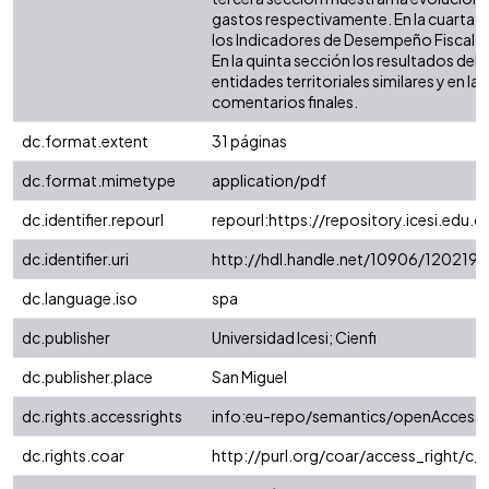
gastos respectivamente. En la cuarta 
los Indicadores de Desempeño Fiscal (IDF
En la quinta sección los resultados de
entidades territoriales similares y en la 
comentarios finales.
dc.format.extent
31 páginas
dc.format.mimetype
application/pdf
dc.identifier.repourl
repourl:https://repository.icesi.edu.c
dc.identifier.uri
http://hdl.handle.net/10906/120219
dc.language.iso
spa
dc.publisher
Universidad Icesi; Cienfi
dc.publisher.place
San Miguel
dc.rights.accessrights
info:eu-repo/semantics/openAccess
dc.rights.coar
http://purl.org/coar/access_right/c_