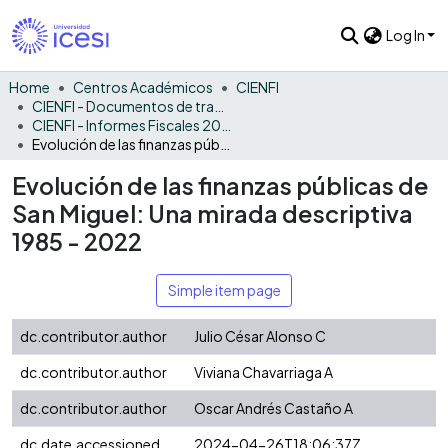
Log In
Home
Centros Académicos
CIENFI
CIENFI - Documentos de trabajos, técnicos y de divulgación
CIENFI - Informes Fiscales 2022
Evolución de las finanzas públicas de San Miguel: Una mirada descriptiva 1985 - 2022
Evolución de las finanzas públicas de
San Miguel: Una mirada descriptiva
1985 - 2022
Simple item page
dc.contributor.author
Julio César Alonso C
dc.contributor.author
Viviana Chavarriaga A
dc.contributor.author
Oscar Andrés Castaño A
dc.date.accessioned
2024-04-26T18:06:37Z