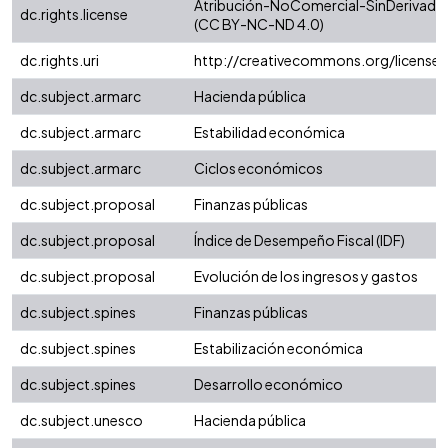
Atribución-NoComercial-SinDerivadas 
dc.rights.license
(CC BY-NC-ND 4.0)
dc.rights.uri
http://creativecommons.org/license
dc.subject.armarc
Hacienda pública
dc.subject.armarc
Estabilidad económica
dc.subject.armarc
Ciclos económicos
dc.subject.proposal
Finanzas públicas
dc.subject.proposal
Índice de Desempeño Fiscal (IDF)
dc.subject.proposal
Evolución de los ingresos y gastos
dc.subject.spines
Finanzas públicas
dc.subject.spines
Estabilización económica
dc.subject.spines
Desarrollo económico
dc.subject.unesco
Hacienda pública