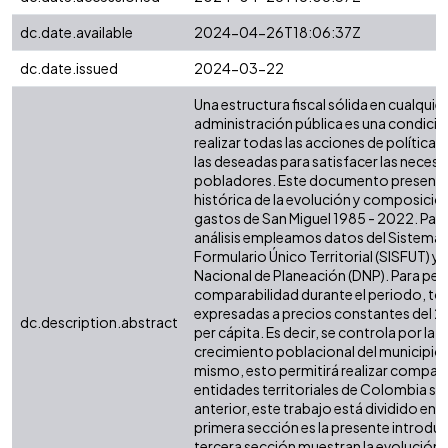
dc.date.available
2024-04-26T18:06:37Z
dc.date.issued
2024-03-22
Una estructura fiscal sólida en cualquier 
administración pública es una condició
realizar todas las acciones de política 
las deseadas para satisfacer las necesi
pobladores. Este documento presenta 
histórica de la evolución y composición
gastos de San Miguel 1985 - 2022. Para 
análisis empleamos datos del Sistema 
Formulario Único Territorial (SISFUT) 
Nacional de Planeación (DNP). Para perm
comparabilidad durante el periodo, tod
expresadas a precios constantes del 2
dc.description.abstract
per cápita. Es decir, se controla por la i
crecimiento poblacional del municipio o
mismo, esto permitirá realizar compar
entidades territoriales de Colombia simi
anterior, este trabajo está dividido en s
primera sección es la presente introdu
tercera sección muestran la evolución d