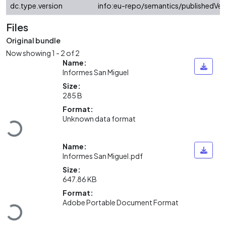
dc.type.version
info:eu-repo/semantics/publishedVer
Files
Original bundle
Now showing
1 - 2 of 2
Name:
Informes San Miguel
Size:
285 B
Loading...
Format:
Unknown data format
Name:
Informes San Miguel.pdf
Size:
647.86 KB
Loading...
Format:
Adobe Portable Document Format