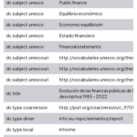
dc.subject.unesco
Public finance
dc.subject.unesco
Equilibrio económico
dc.subject.unesco
Economic equilibrium
dc.subject.unesco
Estado financiero
dc.subject.unesco
Financial statements
dc.subject.unescouri
http://vocabularies.unesco.org/the
dc.subject.unescouri
http://vocabularies.unesco.org/the
dc.subject.unescouri
http://vocabularies.unesco.org/the
Evolución de las finanzas públicas de S
dc.title
descriptiva 1985 - 2022
dc.type.coarversion
http://purl.org/coar/version/c_970
dc.type.driver
info:eu-repo/semantics/report
dc.type.local
Informe