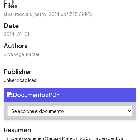
ding...
Files
silva_mockus_petro_2014.pdf
(315.69 KB)
Date
2014-01-01
Authors
Silva Vega, Rafael
Publisher
Universidad Icesi
Documentos PDF
Resumen
Tal como sostienen García y Mateos (2006), la perspectiva