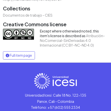
Collections
Documentos de trabajo - CIES
Creative Commons license
Except where otherwised noted, this
item's license is described as
Atribución-
NoComercial-SinDerivadas 4.0
Internacional (CC BY-NC-ND 4.0)
Full item page
Universidad Icesi: Calle 18 No. 122-135
Pance, Cali - Colombia
Teléfono: +57 (602) 555 2334