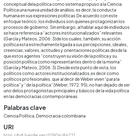
conceptual dela política como sistema propuso a la Ciencia
Política una nueva unidad de análisis, es decir, la conducta
humana en sus expresiones políticas.De acuerdo con este
enfoque teórico, los individuos son quienes protagonizan los
procesos de gobierno. Sin embargo, al hablar aquí de individuos
se hace referencia a “actores institucionalizados” relevantes
(García y Mateos, 2006: 3)de los cuales, también, su acción
política esta estrechamente ligada a sus percepciones, ideales,
creencias, valores, actitudes y orientaciones políticas desde la
que estos agentes “construyen su visión de la política y su
posición política como representantes dentro de la misma”
(García y Mateos, 2006: 3).Desde este punto de vista, los
políticos como actores institucionalizados,es decir como
políticos profesionales, que al decir de Weber viven “para la
política” y “de la política” (Weber, 1972: 95), no han dejado de ser
uno delos protagonistas principales y básicos de la vida política
en las democracias contemporáneas.
Palabras clave
Ciencia Política
Democracia colombiana
URI
http://hdl.handle.net/10906/86721