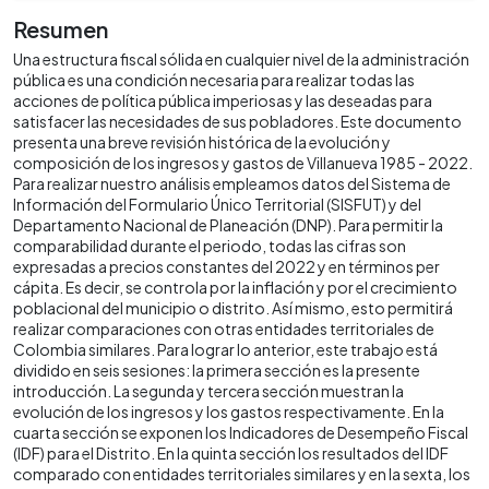
Resumen
Una estructura fiscal sólida en cualquier nivel de la administración
pública es una condición necesaria para realizar todas las
acciones de política pública imperiosas y las deseadas para
satisfacer las necesidades de sus pobladores. Este documento
presenta una breve revisión histórica de la evolución y
composición de los ingresos y gastos de Villanueva 1985 - 2022.
Para realizar nuestro análisis empleamos datos del Sistema de
Información del Formulario Único Territorial (SISFUT) y del
Departamento Nacional de Planeación (DNP). Para permitir la
comparabilidad durante el periodo, todas las cifras son
expresadas a precios constantes del 2022 y en términos per
cápita. Es decir, se controla por la inflación y por el crecimiento
poblacional del municipio o distrito. Así mismo, esto permitirá
realizar comparaciones con otras entidades territoriales de
Colombia similares. Para lograr lo anterior, este trabajo está
dividido en seis sesiones: la primera sección es la presente
introducción. La segunda y tercera sección muestran la
evolución de los ingresos y los gastos respectivamente. En la
cuarta sección se exponen los Indicadores de Desempeño Fiscal
(IDF) para el Distrito. En la quinta sección los resultados del IDF
comparado con entidades territoriales similares y en la sexta, los