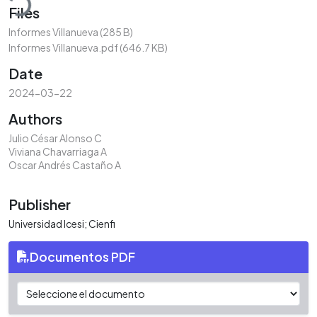
Files
Informes Villanueva
(285 B)
Informes Villanueva.pdf
(646.7 KB)
Date
2024-03-22
Authors
Julio César Alonso C
Viviana Chavarriaga A
Oscar Andrés Castaño A
Publisher
Universidad Icesi; Cienfi
Documentos PDF