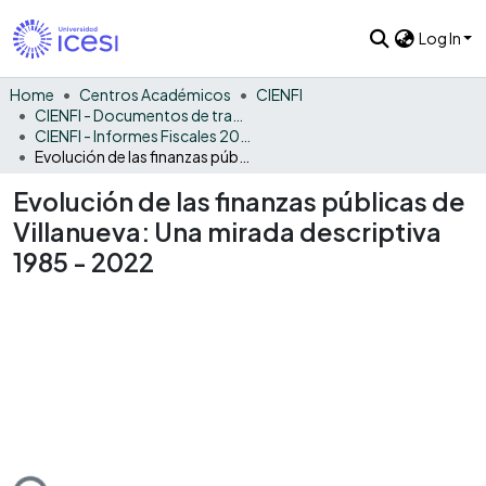
Log In
Home
Centros Académicos
CIENFI
CIENFI - Documentos de trabajos, técnicos y de divulgación
CIENFI - Informes Fiscales 2022
Evolución de las finanzas públicas de Villanueva: Una mirada descriptiva 1985 - 2022
Evolución de las finanzas públicas de
Villanueva: Una mirada descriptiva
1985 - 2022
ading...