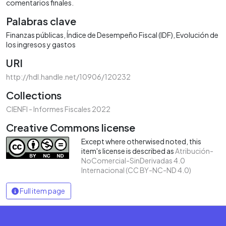
comentarios finales.
Palabras clave
Finanzas públicas
Índice de Desempeño Fiscal (IDF)
Evolución de
los ingresos y gastos
URI
http://hdl.handle.net/10906/120232
Collections
CIENFI - Informes Fiscales 2022
Creative Commons license
Except where otherwised noted, this
item's license is described as
Atribución-
NoComercial-SinDerivadas 4.0
Internacional (CC BY-NC-ND 4.0)
Full item page