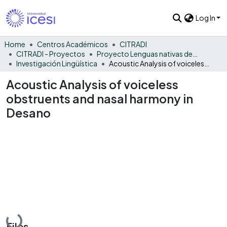
Log In
Home
Centros Académicos
CITRADI
CITRADI - Proyectos
Proyecto Lenguas nativas del Vaupés
Investigación Lingüística
Acoustic Analysis of voiceless obstruents and nasal harmony in Desano
Acoustic Analysis of voiceless
obstruents and nasal harmony in
Desano
Loading...
Files