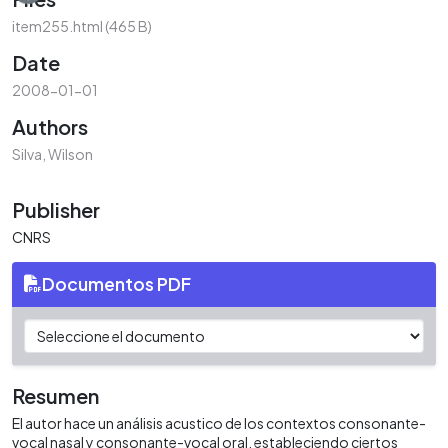
item255.html
(465 B)
Date
2008-01-01
Authors
Silva, Wilson
Publisher
CNRS
Documentos PDF
Resumen
El autor hace un análisis acustico de los contextos consonante-
vocal nasal y consonante-vocal oral, estableciendo ciertos