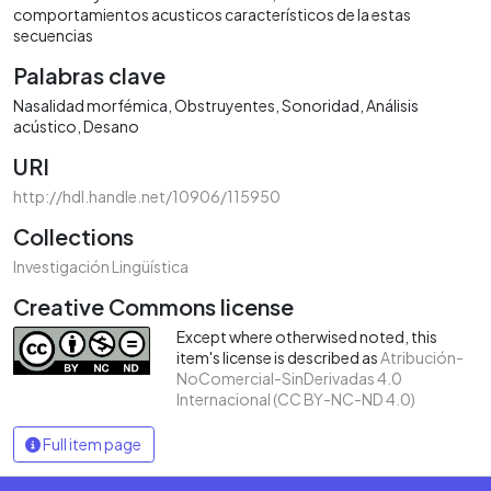
comportamientos acusticos característicos de la estas
secuencias
Palabras clave
Nasalidad morfémica
Obstruyentes
Sonoridad
Análisis
acústico
Desano
URI
http://hdl.handle.net/10906/115950
Collections
Investigación Lingüística
Creative Commons license
Except where otherwised noted, this
item's license is described as
Atribución-
NoComercial-SinDerivadas 4.0
Internacional (CC BY-NC-ND 4.0)
Full item page