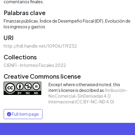
comentarios finales.
Palabras clave
Finanzas públicas
Índice de Desempeño Fiscal (IDF)
Evolución de
los ingresos y gastos
URI
http://hdl.handle.net/10906/119232
Collections
CIENFI - Informes Fiscales 2022
Creative Commons license
Except where otherwised noted, this
item's license is described as
Atribución-
NoComercial-SinDerivadas 4.0
Internacional (CC BY-NC-ND 4.0)
Full item page