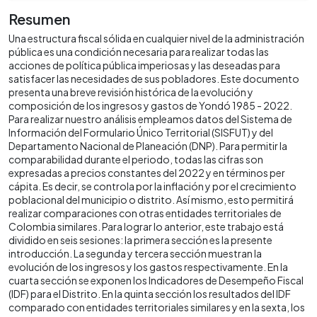
Resumen
Una estructura fiscal sólida en cualquier nivel de la administración
pública es una condición necesaria para realizar todas las
acciones de política pública imperiosas y las deseadas para
satisfacer las necesidades de sus pobladores. Este documento
presenta una breve revisión histórica de la evolución y
composición de los ingresos y gastos de Yondó 1985 - 2022.
Para realizar nuestro análisis empleamos datos del Sistema de
Información del Formulario Único Territorial (SISFUT) y del
Departamento Nacional de Planeación (DNP). Para permitir la
comparabilidad durante el periodo, todas las cifras son
expresadas a precios constantes del 2022 y en términos per
cápita. Es decir, se controla por la inflación y por el crecimiento
poblacional del municipio o distrito. Así mismo, esto permitirá
realizar comparaciones con otras entidades territoriales de
Colombia similares. Para lograr lo anterior, este trabajo está
dividido en seis sesiones: la primera sección es la presente
introducción. La segunda y tercera sección muestran la
evolución de los ingresos y los gastos respectivamente. En la
cuarta sección se exponen los Indicadores de Desempeño Fiscal
(IDF) para el Distrito. En la quinta sección los resultados del IDF
comparado con entidades territoriales similares y en la sexta, los