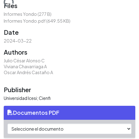
ading...
Files
Informes Yondo
(277 B)
Informes Yondo.pdf
(649.55 KB)
Date
2024-03-22
Authors
Julio César Alonso C
Viviana Chavarriaga A
Oscar Andrés Castaño A
Publisher
Universidad Icesi; Cienfi
Documentos PDF