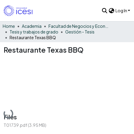
Log In
Home
Academia
Facultad de Negocios y Economía
Tesis y trabajos de grado
Gestión - Tesis
Restaurante Texas BBQ
Restaurante Texas BBQ
Loading...
Files
T01739.pdf
(3.95 MB)