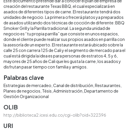
Este documento pretende dar a conocer el plan de empresa de
creación del restaurante Texas BBQ, el cual especializará en
asados de diferentes tipos de carne. El restaurante tendrá dos
unidades de negocio. La primera ofrecerá platos ya preparados
de asados utilizando dos técnicas de cocción de diferente: BBQ
Smoker Grill y la Parrilla tradicional. La segunda unidad de
negocio es “tu propia parrilla” que consiste en unos espacios,
donde el cliente puede realizar sus propios asados en parrilla con
la asesoría de un experto. El restaurante estará ubicado sobre la
calle 25 con carrera 125 de Cali y el segmento de mercado para el
cual está dirigida la idea es para personas de estratos 4, 5 y 6,
mayores de 25 años de Cali que les gusta la carne, los asados y
disfrutan pasar tiempo con familia y amigos.
Palabras clave
Estrategias de mercadeo
Canal de distribución
Restaurantes
Planes de negocios
Tésis
Administración
Departamento de
Gestión Organizacional
OLIB
http://biblioteca2.icesi.edu.co/cgi-olib?oid=322396
URI