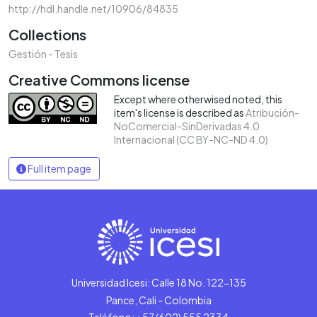
http://hdl.handle.net/10906/84835
Collections
Gestión - Tesis
Creative Commons license
Except where otherwised noted, this
item's license is described as
Atribución-
NoComercial-SinDerivadas 4.0
Internacional (CC BY-NC-ND 4.0)
Full item page
Universidad Icesi: Calle 18 No. 122-135
Pance, Cali - Colombia