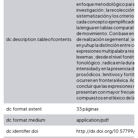
enfoque metodológico para l
investigación ; la recolección d
sistematización y los criterios d
cada concepto ejemplificado 
la lengua en tablas comparativa
de movimiento. Con base en l
dc.description.tableofcontents
de realización segemental ; se
en yuhup la distinción entre 
expresiones multipalabra respe
lexemas ; desde el nivel fonéti
fonológico ; radica en la duraci
intensidad y en la presencia d
prosódicos ; lenitivos y fortiti
ocurren en frontera léxica. Ad
concluir que las expresiones m
presentan con mayor frecuenci
compuestos en el léxico de la 
dc.format.extent
33 páginas
dc.format.medium
application/pdf
dc.identifier.doi
http://dx.doi.org/10.57799/1