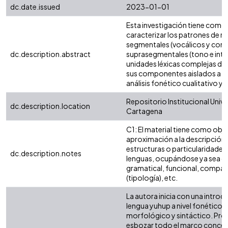
dc.date.issued
2023-01-01
Esta investigación tiene como
caracterizar los patrones de re
segmentales (vocálicos y cons
dc.description.abstract
suprasegmentales (tono e inten
unidades léxicas complejas del
sus componentes aislados a pa
análisis fonético cualitativo y 
Repositorio Institucional Univ
dc.description.location
Cartagena
C1: El material tiene como obj
aproximación a la descripción 
estructuras o particularidades 
dc.description.notes
lenguas, ocupándose ya sea del
gramatical, funcional, compar
(tipología), etc.
La autora inicia con una introd
lengua yuhup a nivel fonético ;
morfológico y sintáctico. Pro
esbozar todo el marco concept