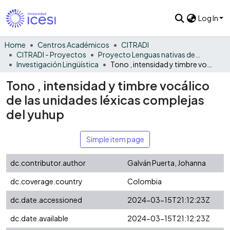
Log In
Home
Centros Académicos
CITRADI
CITRADI - Proyectos
Proyecto Lenguas nativas del Vaupés
Investigación Lingüística
Tono , intensidad y timbre vocálico de las unidades léxicas complejas del yuhup
Tono , intensidad y timbre vocálico
de las unidades léxicas complejas
del yuhup
Simple item page
dc.contributor.author
Galván Puerta, Johanna
dc.coverage.country
Colombia
dc.date.accessioned
2024-03-15T21:12:23Z
dc.date.available
2024-03-15T21:12:23Z