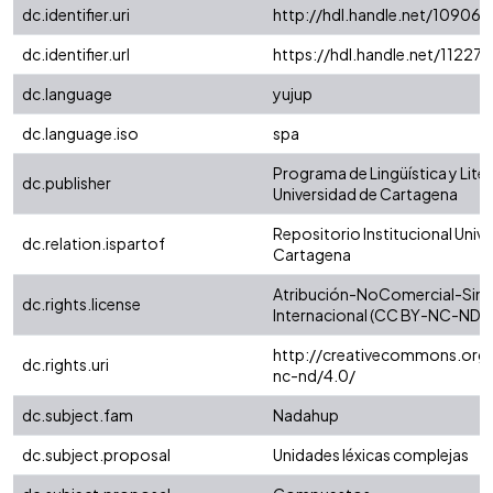
dc.identifier.uri
http://hdl.handle.net/10906
dc.identifier.url
https://hdl.handle.net/11227
dc.language
yujup
dc.language.iso
spa
Programa de Lingüística y Liter
dc.publisher
Universidad de Cartagena
Repositorio Institucional Univ
dc.relation.ispartof
Cartagena
Atribución-NoComercial-SinD
dc.rights.license
Internacional (CC BY-NC-ND 4
http://creativecommons.org/
dc.rights.uri
nc-nd/4.0/
dc.subject.fam
Nadahup
dc.subject.proposal
Unidades léxicas complejas