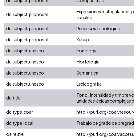
dc.subject.proposal
Compuestos
Expresiones multipalabras, p
dc.subject.proposal
tonales
dc.subject.proposal
Procesos fonológicos
dc.subject.proposal
Yuhup
dc.subject.unesco
Fonología
dc.subject.unesco
Morfología
dc.subject.unesco
Semántica
dc.subject.unesco
Lexicografía
Tono , intensidad y timbre vocá
dc.title
unidades léxicas complejas de
dc.type.coar
http://purl.org/coar/resourc
dc.type.local
Trabajo de grado de pregrado
oaire.file
http://purl.org/coar/access_