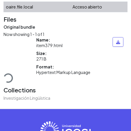
oaire.file.local
Acceso abierto
Files
Original bundle
Now showing
1 - 1 of 1
Name:
item379.html
Size:
271 B
Loading...
Format:
Hypertext Markup Language
Collections
Investigación Lingüística