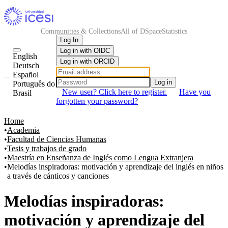
Communities & Collections
All of DSpace
Statistics
Log In
Log in with OIDC
English
Log in with ORCID
Deutsch
Español
Log in
Português do
New user? Click here to register.
Have you
Brasil
forgotten your password?
Home
Academia
Facultad de Ciencias Humanas
Tesis y trabajos de grado
Maestría en Enseñanza de Inglés como Lengua Extranjera
Melodías inspiradoras: motivación y aprendizaje del inglés en niños
a través de cánticos y canciones
Melodías inspiradoras:
motivación y aprendizaje del