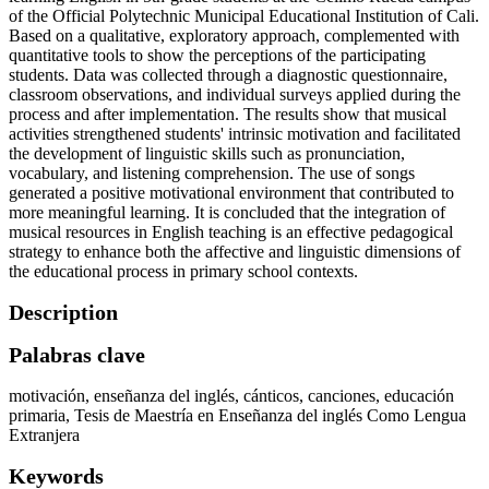
of the Official Polytechnic Municipal Educational Institution of Cali.
Based on a qualitative, exploratory approach, complemented with
quantitative tools to show the perceptions of the participating
students. Data was collected through a diagnostic questionnaire,
classroom observations, and individual surveys applied during the
process and after implementation. The results show that musical
activities strengthened students' intrinsic motivation and facilitated
the development of linguistic skills such as pronunciation,
vocabulary, and listening comprehension. The use of songs
generated a positive motivational environment that contributed to
more meaningful learning. It is concluded that the integration of
musical resources in English teaching is an effective pedagogical
strategy to enhance both the affective and linguistic dimensions of
the educational process in primary school contexts.
Description
Palabras clave
motivación
enseñanza del inglés
cánticos
canciones
educación
primaria
Tesis de Maestría en Enseñanza del inglés Como Lengua
Extranjera
Keywords