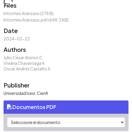
Loading...
Files
Informes Aranzazu
(278 B)
Informes Aranzazu.pdf
(648.3 KB)
Date
2024-03-22
Authors
Julio César Alonso C
Viviana Chavarriaga A
Oscar Andrés Castaño A
Publisher
Universidad Icesi; Cienfi
Documentos PDF