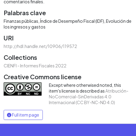
comentarios finales.
Palabras clave
Finanzas públicas
Índice de Desempeño Fiscal (IDF)
Evolución de
los ingresos y gastos
URI
http://hdl.handle.net/10906/119572
Collections
CIENFI - Informes Fiscales 2022
Creative Commons license
Except where otherwised noted, this
item's license is described as
Atribución-
NoComercial-SinDerivadas 4.0
Internacional (CC BY-NC-ND 4.0)
Full item page