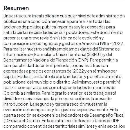
Resumen
Una estructura fiscal sólida en cualquier nivel de la administración
pública es una condición necesaria para realizar todas las
acciones de política pública imperiosas y las deseadas para
satisfacer las necesidades de sus pobladores. Este documento
presenta una breve revisión histórica de la evolución y
composición de los ingresos y gastos de Aranzazu 1985 - 2022.
Para realizar nuestro análisis empleamos datos del Sistema de
Información del Formulario Único Territorial (SISFUT) y del
Departamento Nacional de Planeación (DNP). Para permitir la
comparabilidad durante el periodo, todas las cifras son
expresadas a precios constantes del 2022 y en términos per
cápita. Es decir, se controla por la inflación y por el crecimiento
poblacional del municipio o distrito. Así mismo, esto permitirá
realizar comparaciones con otras entidades territoriales de
Colombia similares. Para lograr lo anterior, este trabajo está
dividido en seis sesiones: la primera sección es la presente
introducción. La segunda y tercera sección muestran la
evolución de los ingresos y los gastos respectivamente. En la
cuarta sección se exponen los Indicadores de Desempeño Fiscal
(IDF) para el Distrito. En la quinta sección los resultados del IDF
comparado con entidades territoriales similares y en la sexta, los