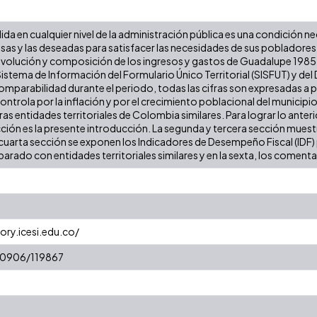
lida en cualquier nivel de la administración pública es una condición n
iosas y las deseadas para satisfacer las necesidades de sus poblador
a evolución y composición de los ingresos y gastos de Guadalupe 1985 -
stema de Información del Formulario Único Territorial (SISFUT) y de
 comparabilidad durante el periodo, todas las cifras son expresadas a
 controla por la inflación y por el crecimiento poblacional del municipio
 entidades territoriales de Colombia similares. Para lograr lo anterior
cción es la presente introducción. La segunda y tercera sección muestr
cuarta sección se exponen los Indicadores de Desempeño Fiscal (IDF) pa
arado con entidades territoriales similares y en la sexta, los comentar
ory.icesi.edu.co/
/10906/119867