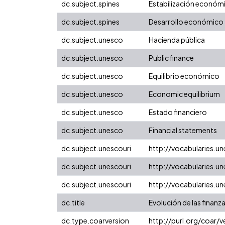
dc.subject.spines
Estabilización económ
dc.subject.spines
Desarrollo económico
dc.subject.unesco
Hacienda pública
dc.subject.unesco
Public finance
dc.subject.unesco
Equilibrio económico
dc.subject.unesco
Economic equilibrium
dc.subject.unesco
Estado financiero
dc.subject.unesco
Financial statements
dc.subject.unescouri
http://vocabularies.
dc.subject.unescouri
http://vocabularies.
dc.subject.unescouri
http://vocabularies.u
dc.title
Evolución de las finanz
dc.type.coarversion
http://purl.org/coar