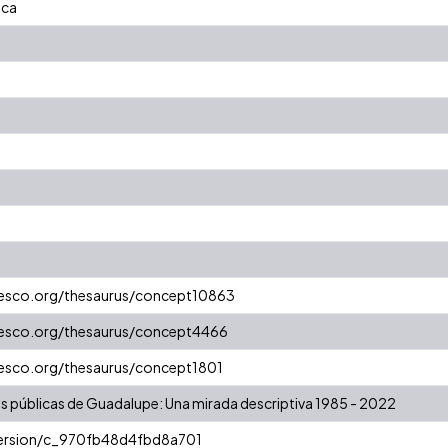
ica
unesco.org/thesaurus/concept10863
unesco.org/thesaurus/concept4466
nesco.org/thesaurus/concept1801
as públicas de Guadalupe: Una mirada descriptiva 1985 - 2022
/version/c_970fb48d4fbd8a701