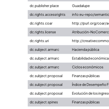
dc.publisher.place
Guadalupe
dc.rights.accessrights
info:eu-repo/semanti
dc.rights.coar
http://purl.org/coar/
dc.rights.license
Atribución-NoComercia
dc.rights.uri
http://creativecommo
dc.subject.armarc
Hacienda pública
dc.subject.armarc
Estabilidad económica
dc.subject.armarc
Ciclos económicos
dc.subject.proposal
Finanzas públicas
dc.subject.proposal
Índice de Desempeño Fis
dc.subject.proposal
Evolución de los ingres
dc.subject.spines
Finanzas públicas