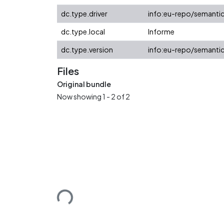
dc.type.driver
info:eu-repo/semantic
dc.type.local
Informe
dc.type.version
info:eu-repo/semantic
Files
Original bundle
Now showing
1 - 2 of 2
Loading...