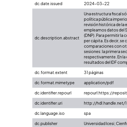
dc.date.issued
2024-03-22
Una estructura fiscal só
política pública imper
revisión histórica de l
empleamos datos del Si
(DNP). Para permitir la
dc.description.abstract
per cápita. Es decir, se
comparaciones con otras
sesiones: la primera se
respectivamente. En la 
resultados del IDF comp
dc.format.extent
31 páginas
dc.format.mimetype
application/pdf
dc.identifier.repourl
repourl:https://reposit
dc.identifier.uri
http://hdl.handle.net
dc.language.iso
spa
dc.publisher
Universidad Icesi; Cienfi