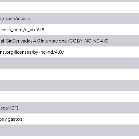
cs/openAccess
access_right/c_abf618
l-SinDerivadas 4.0 Internacional (CC BY-NC-ND 4.0)
ns.org/licenses/by-nc-nd/4.0/
cal (IDF)
os y gastos