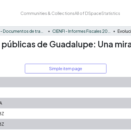
Communities & Collections
All of DSpace
Statistics
CIENFI - Documentos de trabajos, técnicos y de divulgación
CIENFI - Informes Fiscales 2022
s públicas de Guadalupe: Una mira
Simple item page
A
8Z
8Z