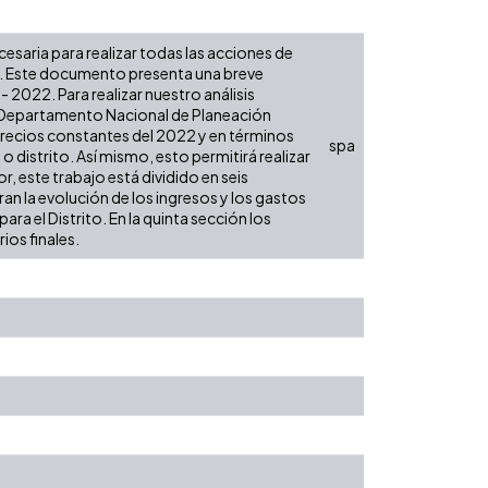
ecesaria para realizar todas las acciones de
es. Este documento presenta una breve
 2022. Para realizar nuestro análisis
l Departamento Nacional de Planeación
 precios constantes del 2022 y en términos
spa
 o distrito. Así mismo, esto permitirá realizar
, este trabajo está dividido en seis
an la evolución de los ingresos y los gastos
ra el Distrito. En la quinta sección los
ios finales.