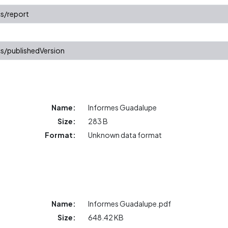
s/report
s/publishedVersion
Name:
Informes Guadalupe
Size:
283 B
Format:
Unknown data format
Name:
Informes Guadalupe.pdf
Size:
648.42 KB