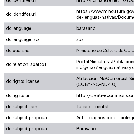
dc.identifier.uri
http://hdl.handle.net/10906/
https://www.mincultura.gov.
dc.identifier.url
de-lenguas-nativas/Documen
dc.language
barasano
dc.language.iso
spa
dc.publisher
Ministerio de Cultura de Colo
Portal Mincultura/Poblacione
dc.relation.ispartof
indígenas/lenguas nativas y cri
Atribución-NoComercial-SinDe
dc.rights.license
(CC BY-NC-ND 4.0)
dc.rights.uri
http://creativecommons.org/
dc.subject.fam
Tucano oriental
dc.subject.proposal
Auto-diagnóstico sociolingüí
dc.subject.proposal
Barasano