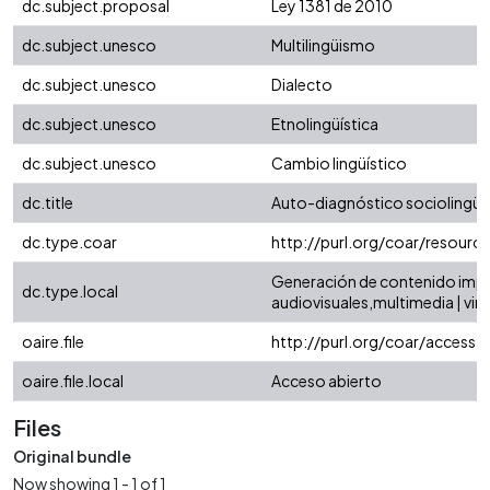
dc.subject.proposal
Ley 1381 de 2010
dc.subject.unesco
Multilingüismo
dc.subject.unesco
Dialecto
dc.subject.unesco
Etnolingüística
dc.subject.unesco
Cambio lingüístico
dc.title
Auto-diagnóstico sociolingüí
dc.type.coar
http://purl.org/coar/resour
Generación de contenido impres
dc.type.local
audiovisuales,multimedia | vi
oaire.file
http://purl.org/coar/access_
oaire.file.local
Acceso abierto
Files
Original bundle
Now showing
1 - 1 of 1