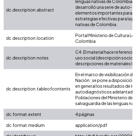
lenguas nativas de Colombia, 
desarrolló una serie de auto-d
dc.description.abstract
elementos importantes para l
estrategias​​ efectivas para la 
nativas de Colombia.
Portal Ministerio de Cultura Le
dc.description.location
Colombia
C4: El material hace referencia 
dc.description.notes
uso social (descripción socioli
descripciones de materiales li
En el marco de visibilización de
Nación ; se pone a disposició
en general los resultados de lo
dc.description.tableofcontents
autodiagnósticos adelantados 
Poblaciones del Ministerio de C
salvaguardia de las lenguas na
dc.format.extent
4 páginas
dc.format.medium
application/pdf