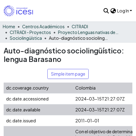
Log In
Home
Centros Académicos
CITRADI
CITRADI - Proyectos
Proyecto Lenguas nativas del Vaupés
Sociolingüística
Auto-diagnóstico sociolingüístico: lengua Barasano
Auto-diagnóstico sociolingüístico:
lengua Barasano
Simple item page
dc.coverage.country
Colombia
dc.date.accessioned
2024-03-15T21:27:07Z
dc.date.available
2024-03-15T21:27:07Z
dc.date.issued
2011-01-01
Con el objetivo de determinar e