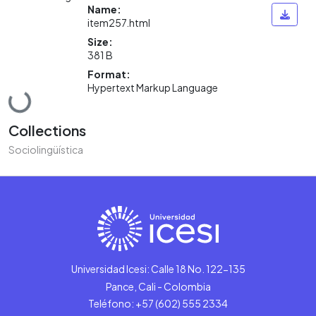
Name:
item257.html
Size:
381 B
Format:
Loading...
Hypertext Markup Language
Collections
Sociolingüística
Universidad Icesi: Calle 18 No. 122-135
Pance, Cali - Colombia
Teléfono: +57 (602) 555 2334