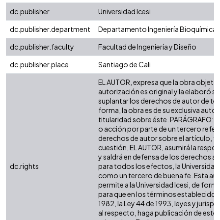
dc.publisher
Universidad Icesi
dc.publisher.department
Departamento Ingeniería Bioquímica
dc.publisher.faculty
Facultad de Ingeniería y Diseño
dc.publisher.place
Santiago de Cali
EL AUTOR, expresa que la obra objeto 
autorización es original y la elaboró si
suplantar los derechos de autor de terc
forma, la obra es de su exclusiva autorí
titularidad sobre éste. PARÁGRAFO: e
o acción por parte de un tercero refer
derechos de autor sobre el artículo, fo
cuestión, EL AUTOR, asumirá la respon
y saldrá en defensa de los derechos a
dc.rights
para todos los efectos, la Universidad 
como un tercero de buena fe. Esta aut
permite a la Universidad Icesi, de forma
para que en los términos establecidos 
1982, la Ley 44 de 1993, leyes y jurisp
al respecto, haga publicación de este 