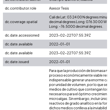
dc.contributor.role
Asesor Tesis
Cali de Lat: 03 24 00 N degrees minut
dc.coverage.spatial
decimal degrees Long: 076 30 00 W d
Long: -76.5000 decimal degrees.
dc.date.accessioned
2023-02-22T07:55:39Z
dc.date.available
2022-01-01
dc.date.available
2023-02-22T07:55:39Z
dc.date.issued
2022-01-01
Para que la producción de biomasa mi
proceso económicamente viable resu
indispensable generar una enorme can
por unidad de volumen, por lo que se 
medios de cultivo que contengan los 
necesarios para el óptimo crecimiento
microalgas. Sin embargo, incluir únic
reactivos de grado analítico en la for
dichos medios conlleva a la inviabili