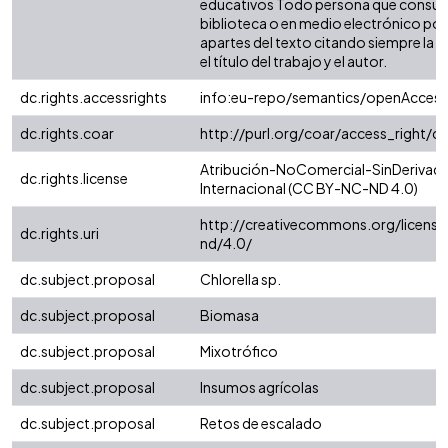
educativos Todo persona que consulte
biblioteca o en medio electrónico po
apartes del texto citando siempre la fu
el título del trabajo y el autor.
dc.rights.accessrights
info:eu-repo/semantics/openAccess
dc.rights.coar
http://purl.org/coar/access_right/c
Atribución-NoComercial-SinDerivada
dc.rights.license
Internacional (CC BY-NC-ND 4.0)
http://creativecommons.org/license
dc.rights.uri
nd/4.0/
dc.subject.proposal
Chlorella sp.
dc.subject.proposal
Biomasa
dc.subject.proposal
Mixotrófico
dc.subject.proposal
Insumos agrícolas
dc.subject.proposal
Retos de escalado