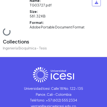
Name:
TG03727.pdf
Size:
581.32 KB
Format:
Adobe Portable Document Format
Loading...
Collections
Ingeniería Bioquímica - Tesis
Universidad Icesi: Calle 18 No. 122-135
Pance, Cali - Colombia
Teléfono: +57 (602) 555 2334
ventanillaunica@icesi.edu.co