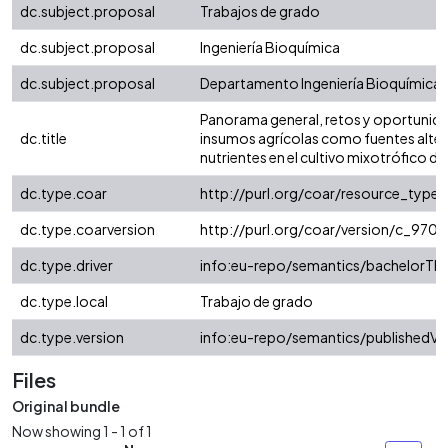
dc.subject.proposal
Trabajos de grado
dc.subject.proposal
Ingeniería Bioquímica
dc.subject.proposal
Departamento Ingeniería Bioquímica
Panorama general, retos y oportunida
dc.title
insumos agrícolas como fuentes alter
nutrientes en el cultivo mixotrófico de
dc.type.coar
http://purl.org/coar/resource_type/
dc.type.coarversion
http://purl.org/coar/version/c_97
dc.type.driver
info:eu-repo/semantics/bachelorThe
dc.type.local
Trabajo de grado
dc.type.version
info:eu-repo/semantics/publishedVe
Files
Original bundle
Now showing
1 - 1 of 1