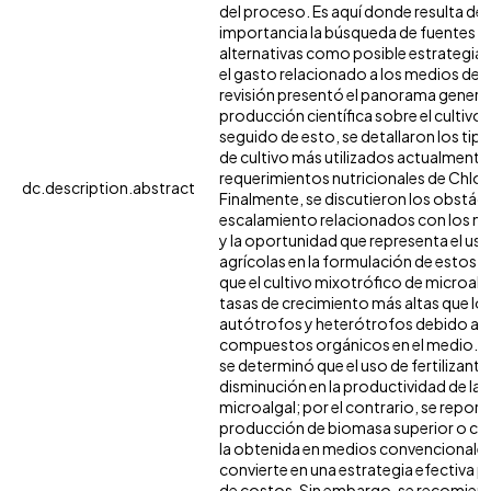
del proceso. Es aquí donde resulta de 
importancia la búsqueda de fuentes d
alternativas como posible estrategia 
el gasto relacionado a los medios de c
revisión presentó el panorama general
producción científica sobre el cultivo
seguido de esto, se detallaron los tipo
de cultivo más utilizados actualmente 
requerimientos nutricionales de Chlore
dc.description.abstract
Finalmente, se discutieron los obstác
escalamiento relacionados con los me
y la oportunidad que representa el us
agrícolas en la formulación de estos.
que el cultivo mixotrófico de microal
tasas de crecimiento más altas que los
autótrofos y heterótrofos debido a la
compuestos orgánicos en el medio. Po
se determinó que el uso de fertilizant
disminución en la productividad de la
microalgal; por el contrario, se report
producción de biomasa superior o c
la obtenida en medios convencionales 
convierte en una estrategia efectiva p
de costos. Sin embargo, se recomiend