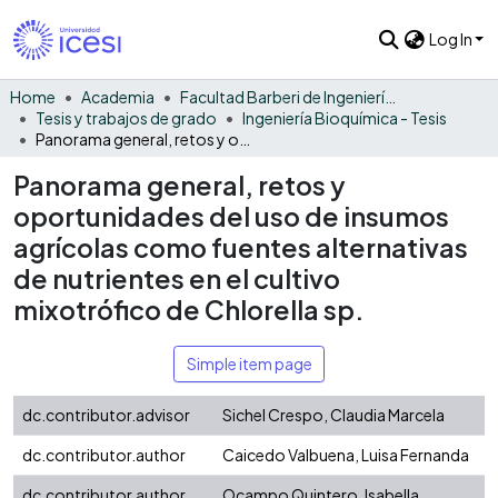
Log In
Home
Academia
Facultad Barberi de Ingeniería, Diseño y Ciencias Aplicadas
Tesis y trabajos de grado
Ingeniería Bioquímica - Tesis
Panorama general, retos y oportunidades del uso de insumos agrícolas como fuentes alternativas de nutrientes en el cultivo mixotrófico de Chlorella sp.
Panorama general, retos y
oportunidades del uso de insumos
agrícolas como fuentes alternativas
de nutrientes en el cultivo
mixotrófico de Chlorella sp.
Simple item page
dc.contributor.advisor
Sichel Crespo, Claudia Marcela
dc.contributor.author
Caicedo Valbuena, Luisa Fernanda
dc.contributor.author
Ocampo Quintero, Isabella