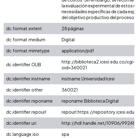
la evaluación experimental de estos e
necesidades específicas de cada espe
del objetivo productivo del proceso.
dc.format.extent
28 páginas
dc.format.medium
Digital
dc.format.mimetype
application/pdf
http://biblioteca2.icesi.edu.co/cgi-o
dc.identifier.OLIB
oid=360021
dc.identifier.instname
instname:Universidad Icesi
dc.identifier.other
360021
dc.identifier.reponame
reponame:Biblioteca Digital
dc.identifier.repourl
repourl:https://repository.icesi.edu.
dc.identifier.uri
http://hdl.handle.net/10906/99248
dc.language.iso
spa