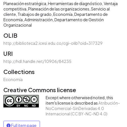
Planeación estratégica
Herramientas de diagnóstico
Ventaja
competitiva
Planeación de las organizaciones
Servicio al
cliente
Trabajos de grado
Economía
Departamento de
Economía
Administración
Departamento de Gestión
Organizacional
OLIB
http://biblioteca2.icesi.edu.co/cgi-olib?oid=317329
URI
http://hdl.handle.net/10906/84235
Collections
Economía
Creative Commons license
Except where otherwised noted, this
item's license is described as
Atribución-
NoComercial-SinDerivadas 4.0
Internacional (CC BY-NC-ND 4.0)
Full item page