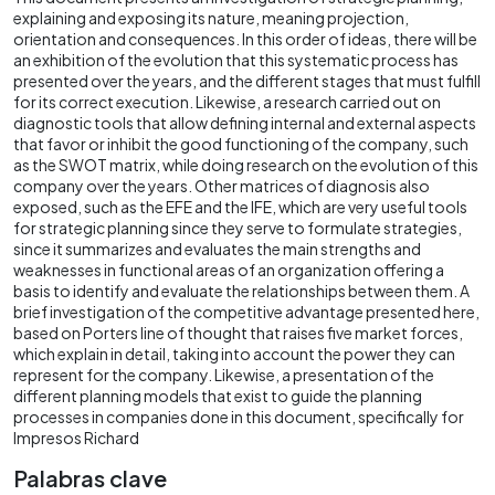
explaining and exposing its nature, meaning projection,
orientation and consequences. In this order of ideas, there will be
an exhibition of the evolution that this systematic process has
presented over the years, and the different stages that must fulfill
for its correct execution. Likewise, a research carried out on
diagnostic tools that allow defining internal and external aspects
that favor or inhibit the good functioning of the company, such
as the SWOT matrix, while doing research on the evolution of this
company over the years. Other matrices of diagnosis also
exposed, such as the EFE and the IFE, which are very useful tools
for strategic planning since they serve to formulate strategies,
since it summarizes and evaluates the main strengths and
weaknesses in functional areas of an organization offering a
basis to identify and evaluate the relationships between them. A
brief investigation of the competitive advantage presented here,
based on Porters line of thought that raises five market forces,
which explain in detail, taking into account the power they can
represent for the company. Likewise, a presentation of the
different planning models that exist to guide the planning
processes in companies done in this document, specifically for
Impresos Richard
Palabras clave