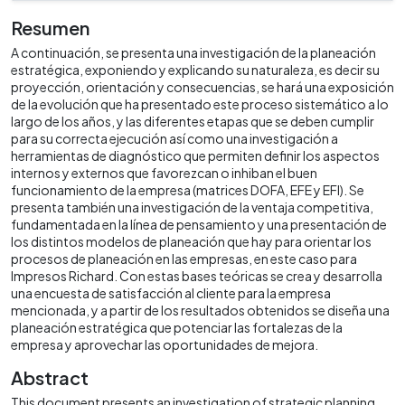
Resumen
A continuación, se presenta una investigación de la planeación
estratégica, exponiendo y explicando su naturaleza, es decir su
proyección, orientación y consecuencias, se hará una exposición
de la evolución que ha presentado este proceso sistemático a lo
largo de los años, y las diferentes etapas que se deben cumplir
para su correcta ejecución así como una investigación a
herramientas de diagnóstico que permiten definir los aspectos
internos y externos que favorezcan o inhiban el buen
funcionamiento de la empresa (matrices DOFA, EFE y EFI). Se
presenta también una investigación de la ventaja competitiva,
fundamentada en la línea de pensamiento y una presentación de
los distintos modelos de planeación que hay para orientar los
procesos de planeación en las empresas, en este caso para
Impresos Richard. Con estas bases teóricas se crea y desarrolla
una encuesta de satisfacción al cliente para la empresa
mencionada, y a partir de los resultados obtenidos se diseña una
planeación estratégica que potenciar las fortalezas de la
empresa y aprovechar las oportunidades de mejora.
Abstract
This document presents an investigation of strategic planning,