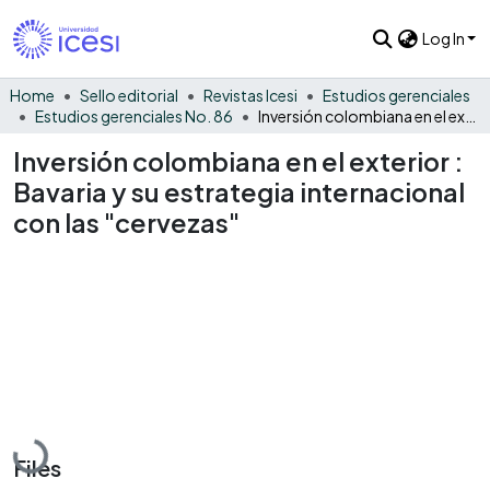
Log In
Home
Sello editorial
Revistas Icesi
Estudios gerenciales
Estudios gerenciales No. 86
Inversión colombiana en el exterior : Bavaria y su estrategia internacional con las "cervezas"
Inversión colombiana en el exterior :
Bavaria y su estrategia internacional
con las "cervezas"
Loading...
Files