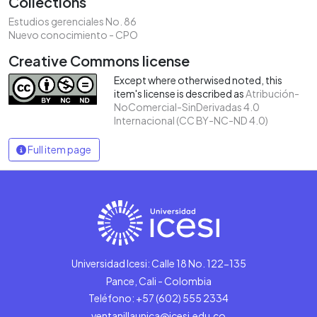
Collections
Estudios gerenciales No. 86
Nuevo conocimiento - CPO
Creative Commons license
Except where otherwised noted, this
item's license is described as
Atribución-
NoComercial-SinDerivadas 4.0
Internacional (CC BY-NC-ND 4.0)
Full item page
Universidad Icesi: Calle 18 No. 122-135
Pance, Cali - Colombia
Teléfono: +57 (602) 555 2334
ventanillaunica@icesi.edu.co