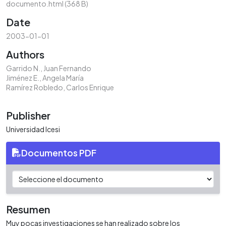
documento.html
(368 B)
Date
2003-01-01
Authors
Garrido N., Juan Fernando
Jiménez E., Angela María
Ramírez Robledo, Carlos Enrique
Publisher
Universidad Icesi
Documentos PDF
Resumen
Muy pocas investigaciones se han realizado sobre los