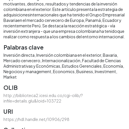
motivantes, destinos, resultados y tendencias de la inversión
colombiana en el exterior. Este artículo presenta la estrategia de
adquisicionesinternacionales que ha tenido el Grupo Empresarial
Bavariaen el mercado cervecero de Europa, Panamá, Ecuador y
recientemente Perú. Se destaca la reacción estratégica - vía
inversión extranjera - que una empresa colombiana ha tenidoque
realizar como respuesta a los cambios del entorno internacional.
Palabras clave
Inversión directa
Inversión colombiana en el exterior
Bavaria
Mercado cervecero
Internacionalización
Facultad de Ciencias
Administrativas y Económicas
Estudios Gerenciales
Economía
Negocios y management
Economics
Business
Investment
Market
OLIB
http://biblioteca2.icesi.edu.co/cgi-olib/?
infile=details.glu&loid=103722
URI
https://hdl.handle.net/10906/298