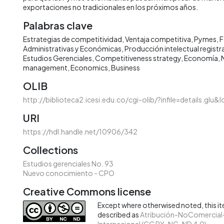
exportaciones no tradicionales en los próximos años.
Palabras clave
Estrategias de competitividad
Ventaja competitiva
Pymes
F
Administrativas y Económicas
Producción intelectual registra
Estudios Gerenciales
Competitiveness strategy
Economía
management
Economics
Business
OLIB
http://biblioteca2.icesi.edu.co/cgi-olib/?infile=details.glu
URI
https://hdl.handle.net/10906/342
Collections
Estudios gerenciales No. 93
Nuevo conocimiento - CPO
Creative Commons license
Except where otherwised noted, this ite
described as
Atribución-NoComercial-
Internacional (CC BY-NC-ND 4.0)