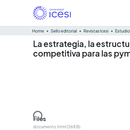
Home
Sello editorial
Revistas Icesi
Estudio
La estrategia, la estruct
competitiva para las p
Loading...
Files
documento.html
(368 B)