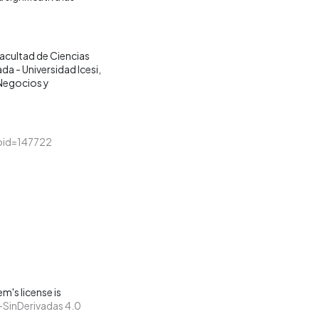
acultad de Ciencias
da - Universidad Icesi
Negocios y
&loid=147722
m's license is
SinDerivadas 4.0