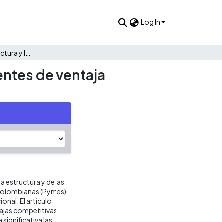
Log In
La estrategia, la estructura y las formas de asociación : Fuentes de ventaja competitiva para las pymes colombianas
uentes de ventaja
la estructura y de las
colombianas (Pymes)
onal. El artículo
ajas competitivas
ignificativa las