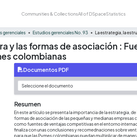
Communities & Collections
All of DSpace
Statistics
s gerenciales
Estudios gerenciales No. 93
ura y las formas de asociación : F
ymes colombianas
Documentos PDF
Resumen
En este artículo se presenta la importancia de la estrategia, de 
formas de asociación de las pequeñas y medianas empresas 
como fuentes de ventajas competitivas en el entorno internaci
finaliza con unas conclusiones y recomednaciones sobre vent
para que las Pymes colombianas puedan multiplicar de manera s