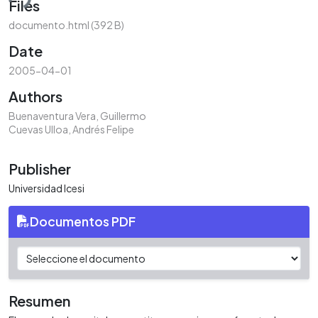
ding...
Files
documento.html
(392 B)
Date
2005-04-01
Authors
Buenaventura Vera, Guillermo
Cuevas Ulloa, Andrés Felipe
Publisher
Universidad Icesi
Documentos PDF
Resumen