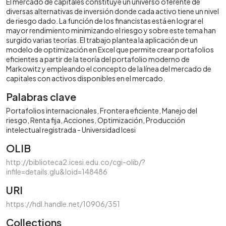
El mercado de capitales constituye un universo oferente de
diversas alternativas de inversión donde cada activo tiene un nivel
de riesgo dado. La función de los financistas está en lograr el
mayor rendimiento minimizando el riesgo y sobre este tema han
surgido varias teorías. El trabajo plantea la aplicación de un
modelo de optimización en Excel que permite crear portafolios
eficientes a partir de la teoría del portafolio moderno de
Markowitz y empleando el concepto de la línea del mercado de
capitales con activos disponibles en el mercado.
Palabras clave
Portafolios internacionales
Frontera eficiente
Manejo del
riesgo
Renta fija
Acciones
Optimización
Producción
intelectual registrada - Universidad Icesi
OLIB
http://biblioteca2.icesi.edu.co/cgi-olib/?
infile=details.glu&loid=148486
URI
https://hdl.handle.net/10906/351
Collections