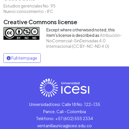
Estudios gerenciales No. 95
Nuevo conocimiento - IFC
Creative Commons license
Except where otherwised noted, this
item's license is described as
Atribución-
NoComercial-SinDerivadas 4.0
Internacional (CC BY-NC-ND 4.0)
Full item page
Universidad Icesi: Calle 18 No. 122-135
Pance, Cali - Colombia
Teléfono: +57 (602) 555 2334
ventanillaunica@icesi.edu.co