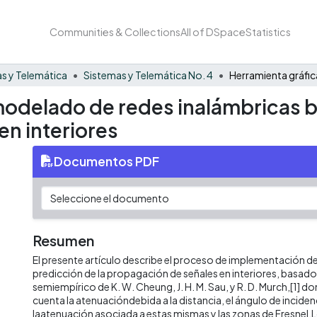
Communities & Collections
All of DSpace
Statistics
s y Telemática
Sistemas y Telemática No. 4
modelado de redes inalámbricas 
n interiores
Documentos PDF
Resumen
El presente artículo describe el proceso de implementación 
predicción de la propagación de señales en interiores, basad
semiempírico de K. W. Cheung, J. H. M. Sau, y R. D. Murch,[1] do
cuenta la atenuacióndebida a la distancia, el ángulo de inciden
laatenuación asociada a estas mismas y las zonas de Fresnel.