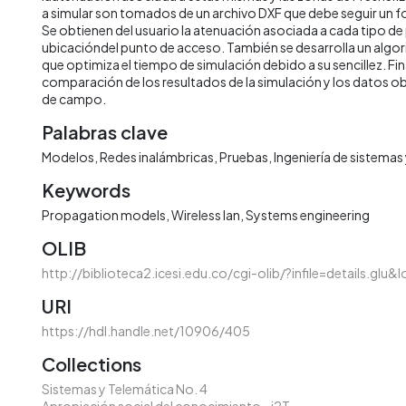
a simular son tomados de un archivo DXF que debe seguir un 
Se obtienen del usuario la atenuación asociada a cada tipo de 
ubicacióndel punto de acceso. También se desarrolla un al
que optimiza el tiempo de simulación debido a su sencillez. Fi
comparación de los resultados de la simulación y los datos o
de campo.
Palabras clave
Modelos
Redes inalámbricas
Pruebas
Ingeniería de sistema
Keywords
Propagation models
Wireless lan
Systems engineering
OLIB
http://biblioteca2.icesi.edu.co/cgi-olib/?infile=details.glu
URI
https://hdl.handle.net/10906/405
Collections
Sistemas y Telemática No. 4
Apropiación social del conocimiento - i2T