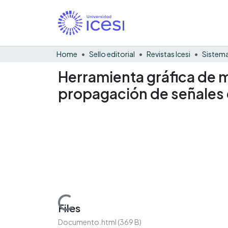
Home
Sello editorial
Revistas Icesi
Sistema
Herramienta gráfica de 
propagación de señales e
Loading...
Files
Documento.html
(369 B)