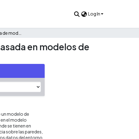
Log In
Herramienta gráfica de modelado de redes inalámbricas basada en modelos de propagación de señales en interiores
basada en modelos de
de un modelo de
o en el modelo
nde se tienen en
cia sobre las paredes,
Los datos del entorno