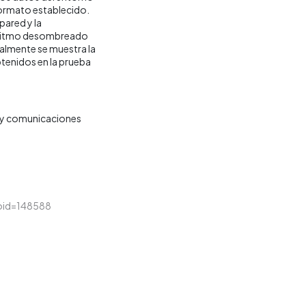
formato establecido.
pared y la
goritmo desombreado
nalmente se muestra la
btenidos en la prueba
s y comunicaciones
&loid=148588