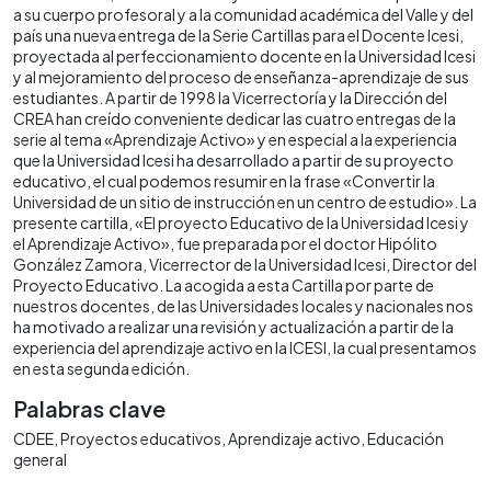
a su cuerpo profesoral y a la comunidad académica del Valle y del
país una nueva entrega de la Serie Cartillas para el Docente Icesi,
proyectada al perfeccionamiento docente en la Universidad Icesi
y al mejoramiento del proceso de enseñanza-aprendizaje de sus
estudiantes. A partir de 1998 la Vicerrectoría y la Dirección del
CREA han creído conveniente dedicar las cuatro entregas de la
serie al tema «Aprendizaje Activo» y en especial a la experiencia
que la Universidad Icesi ha desarrollado a partir de su proyecto
educativo, el cual podemos resumir en la frase «Convertir la
Universidad de un sitio de instrucción en un centro de estudio». La
presente cartilla, «El proyecto Educativo de la Universidad Icesi y
el Aprendizaje Activo», fue preparada por el doctor Hipólito
González Zamora, Vicerrector de la Universidad Icesi, Director del
Proyecto Educativo. La acogida a esta Cartilla por parte de
nuestros docentes, de las Universidades locales y nacionales nos
ha motivado a realizar una revisión y actualización a partir de la
experiencia del aprendizaje activo en la ICESI, la cual presentamos
en esta segunda edición.
Palabras clave
CDEE
Proyectos educativos
Aprendizaje activo
Educación
general