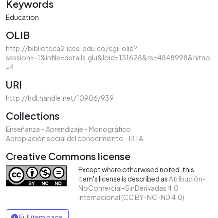
Keywords
Education
OLIB
http://biblioteca2.icesi.edu.co/cgi-olib?
session=-1&infile=details.glu&loid=131628&rs=4848998&hitno
=4
URI
http://hdl.handle.net/10906/939
Collections
Enseñanza – Aprendizaje - Monográfico
Apropiación social del conocimiento - IRTA
Creative Commons license
Except where otherwised noted, this
item's license is described as
Atribución-
NoComercial-SinDerivadas 4.0
Internacional (CC BY-NC-ND 4.0)
Full item page