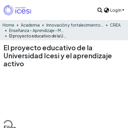
Log In
Home
Academia
Innovación y fortalecimiento del PEI
CREA
Enseñanza – Aprendizaje - Monográfico
El proyecto educativo de la Universidad Icesi y el aprendizaje activo
El proyecto educativo de la
Universidad Icesi y el aprendizaje
activo
ding...
Files