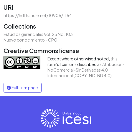
URI
https://hdl.handle.net/10906/1154
Collections
Estudios gerenciales Vol. 23 No. 103
Nuevo conocimiento - CPO
Creative Commons license
Except where otherwised noted, this
item's license is described as
Atribución-
NoComercial-SinDerivadas 4.0
Internacional (CC BY-NC-ND 4.0)
Full item page