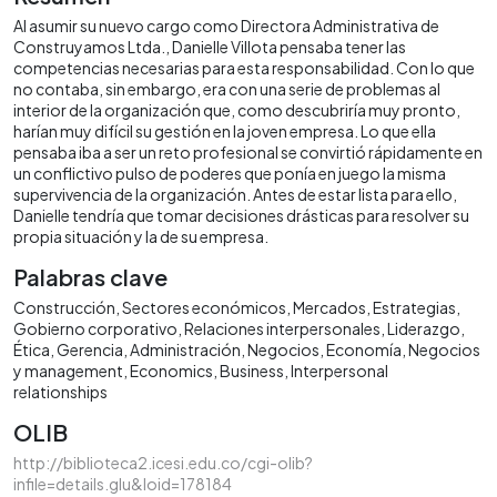
Al asumir su nuevo cargo como Directora Administrativa de
Construyamos Ltda., Danielle Villota pensaba tener las
competencias necesarias para esta responsabilidad. Con lo que
no contaba, sin embargo, era con una serie de problemas al
interior de la organización que, como descubriría muy pronto,
harían muy difícil su gestión en la joven empresa. Lo que ella
pensaba iba a ser un reto profesional se convirtió rápidamente en
un conflictivo pulso de poderes que ponía en juego la misma
supervivencia de la organización. Antes de estar lista para ello,
Danielle tendría que tomar decisiones drásticas para resolver su
propia situación y la de su empresa.
Palabras clave
Construcción
Sectores económicos
Mercados
Estrategias
Gobierno corporativo
Relaciones interpersonales
Liderazgo
Ética
Gerencia
Administración
Negocios
Economía
Negocios
y management
Economics
Business
Interpersonal
relationships
OLIB
http://biblioteca2.icesi.edu.co/cgi-olib?
infile=details.glu&loid=178184