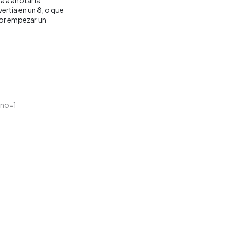
ertía en un 8, o que
 por empezar un
tno=1