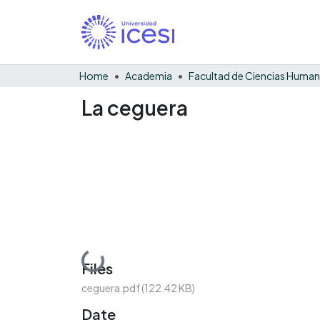
Home
Academia
Facultad de Ciencias Huma
La ceguera
Loading...
Files
ceguera.pdf
(122.42 KB)
Date