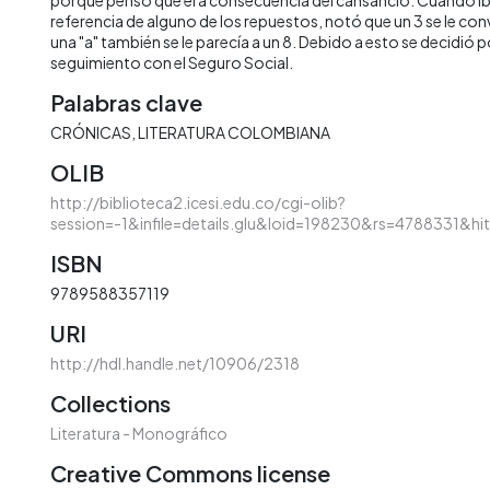
referencia de alguno de los repuestos, notó que un 3 se le conv
una "a" también se le parecía a un 8. Debido a esto se decidió
seguimiento con el Seguro Social.
Palabras clave
CRÓNICAS
LITERATURA COLOMBIANA
OLIB
http://biblioteca2.icesi.edu.co/cgi-olib?
session=-1&infile=details.glu&loid=198230&rs=4788331&hi
ISBN
9789588357119
URI
http://hdl.handle.net/10906/2318
Collections
Literatura - Monográfico
Creative Commons license