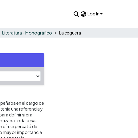
Log In
Literatura - Monográfico
La ceguera
peñaba en el cargo de
tenía una referencia y
ra definir si era
morizaba todas esas
n día se percató de
ado mayor importancia
 a anotar la