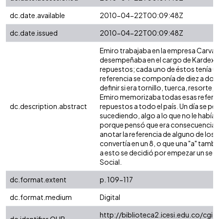
dc.date.available
2010-04-22T00:09:48Z
dc.date.issued
2010-04-22T00:09:48Z
Emiro trabajaba en la empresa Carvaj
desempeñaba en el cargo de Kardex, 
repuestos; cada uno de éstos tenía un
referencia se componía de diez a doc
definir si era tornillo, tuerca, resorte,
Emiro memorizaba todas esas referen
dc.description.abstract
repuestos a todo el país. Un día se pe
sucediendo, algo a lo que no le habí
porque pensó que era consecuencia d
anotar la referencia de alguno de los 
convertía en un 8, o que una "a" tambié
a esto se decidió por empezar un seg
Social.
dc.format.extent
p. 109-117
dc.format.medium
Digital
http://biblioteca2.icesi.edu.co/cgi-o