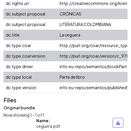
dc.rights.uri
http://creativecommons.org/licens
dc.subject.proposal
CRÓNICAS
dc.subject.proposal
LITERATURA COLOMBIANA
dc.title
La ceguera
dc.type.coar
http://purl.org/coar/resource_typ
dc.type.coarversion
http://purl.org/coar/version/c_9
dc.type.driver
info:eu-repo/semantics/bookPart
dc.type.local
Parte de libro
dc.type.version
info:eu-repo/semantics/publishedVe
Files
Original bundle
Now showing
1 - 1 of 1
Name:
ceguera.pdf