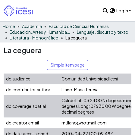
Log In
Home
Academia
Facultad de Ciencias Humanas
Educación, Artes y Humanidades
Lenguaje, discurso y texto
Literatura - Monográfico
La ceguera
La ceguera
Simple item page
dc.audience
Comunidad Universidad Icesi
dc.contributor.author
Llano, María Teresa
Cali de Lat: 03 24 00 N degrees minu
dc.coverage.spatial
degrees Long: 076 30 00 W degrees 
decimal degrees
dc.creator.email
mtllano@hotmail.com
dc.date.accessioned
2010-04-22T00:09:48Z