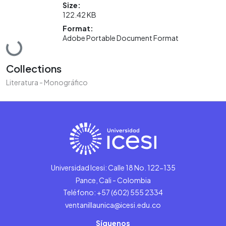
Size:
122.42 KB
Format:
Adobe Portable Document Format
Loading...
Collections
Literatura - Monográfico
Universidad Icesi: Calle 18 No. 122-135
Pance, Cali - Colombia
Teléfono: +57 (602) 555 2334
ventanillaunica@icesi.edu.co
Síguenos