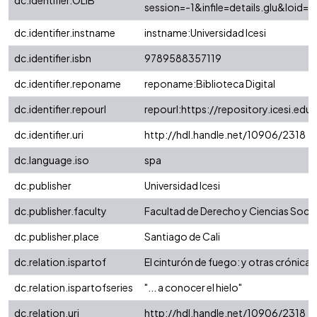
dc.identifier.OLIB
session=-1&infile=details.glu&loi
dc.identifier.instname
instname:Universidad Icesi
dc.identifier.isbn
9789588357119
dc.identifier.reponame
reponame:Biblioteca Digital
dc.identifier.repourl
repourl:https://repository.icesi.edu
dc.identifier.uri
http://hdl.handle.net/10906/2318
dc.language.iso
spa
dc.publisher
Universidad Icesi
dc.publisher.faculty
Facultad de Derecho y Ciencias Socia
dc.publisher.place
Santiago de Cali
dc.relation.ispartof
El cinturón de fuego: y otras crónicas
dc.relation.ispartofseries
"... a conocer el hielo"
dc.relation.uri
http://hdl.handle.net/10906/2318