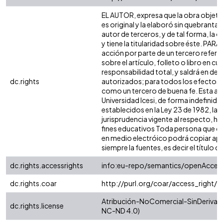
EL AUTOR, expresa que la obra objeto
es original y la elaboró sin quebrantar
autor de terceros, y de tal forma, la o
y tiene la titularidad sobre éste. PA
acción por parte de un tercero refere
sobre el artículo, folleto o libro en c
responsabilidad total, y saldrá en de
dc.rights
autorizados; para todos los efectos, l
como un tercero de buena fe. Esta aut
Universidad Icesi, de forma indefinida
establecidos en la Ley 23 de 1982, la 
jurisprudencia vigente al respecto, h
fines educativos Toda persona que con
en medio electróico podrá copiar apa
siempre la fuentes, es decir el título de
dc.rights.accessrights
info:eu-repo/semantics/openAcces
dc.rights.coar
http://purl.org/coar/access_right/
Atribución-NoComercial-SinDerivadas
dc.rights.license
NC-ND 4.0)