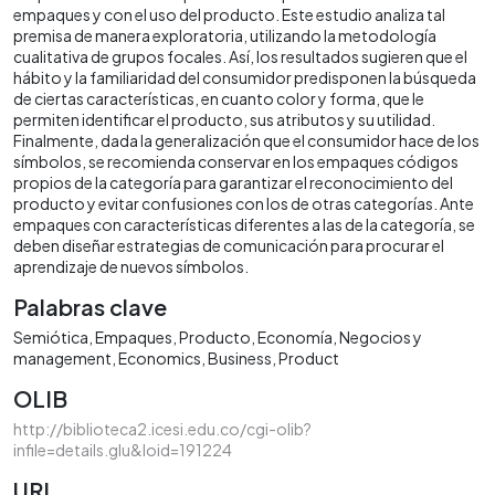
empaques y con el uso del producto. Este estudio analiza tal
premisa de manera exploratoria, utilizando la metodología
cualitativa de grupos focales. Así, los resultados sugieren que el
hábito y la familiaridad del consumidor predisponen la búsqueda
de ciertas características, en cuanto color y forma, que le
permiten identificar el producto, sus atributos y su utilidad.
Finalmente, dada la generalización que el consumidor hace de los
símbolos, se recomienda conservar en los empaques códigos
propios de la categoría para garantizar el reconocimiento del
producto y evitar confusiones con los de otras categorías. Ante
empaques con características diferentes a las de la categoría, se
deben diseñar estrategias de comunicación para procurar el
aprendizaje de nuevos símbolos.
Palabras clave
Semiótica
Empaques
Producto
Economía
Negocios y
management
Economics
Business
Product
OLIB
http://biblioteca2.icesi.edu.co/cgi-olib?
infile=details.glu&loid=191224
URI