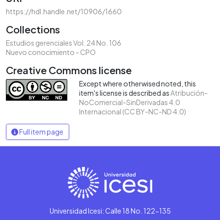
https://hdl.handle.net/10906/1660
Collections
Estudios gerenciales Vol. 24 No. 106
Nuevo conocimiento - CPO
Creative Commons license
Except where otherwised noted, this
item's license is described as
Atribución-
NoComercial-SinDerivadas 4.0
Internacional (CC BY-NC-ND 4.0)
Full item page
Universidad Icesi: Calle 18 No. 122-135