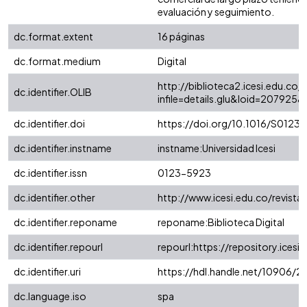
evaluación y seguimiento.
dc.format.extent
16 páginas
dc.format.medium
Digital
http://biblioteca2.icesi.edu.co/c
dc.identifier.OLIB
infile=details.glu&loid=20792
dc.identifier.doi
https://doi.org/10.1016/S012
dc.identifier.instname
instname:Universidad Icesi
dc.identifier.issn
0123-5923
dc.identifier.other
http://www.icesi.edu.co/revista
dc.identifier.reponame
reponame:Biblioteca Digital
dc.identifier.repourl
repourl:https://repository.icesi.
dc.identifier.uri
https://hdl.handle.net/10906/2
dc.language.iso
spa