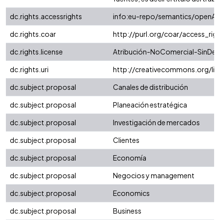
dc.rights.accessrights
info:eu-repo/semantics/openAc
dc.rights.coar
http://purl.org/coar/access_rig
dc.rights.license
Atribución-NoComercial-SinDeri
dc.rights.uri
http://creativecommons.org/li
dc.subject.proposal
Canales de distribución
dc.subject.proposal
Planeación estratégica
dc.subject.proposal
Investigación de mercados
dc.subject.proposal
Clientes
dc.subject.proposal
Economía
dc.subject.proposal
Negocios y management
dc.subject.proposal
Economics
dc.subject.proposal
Business