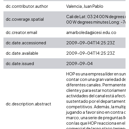
dc.contributor.author
Valencia, Juan Pablo
Cali de Lat: 03 24 00 N degrees 
dc.coverage.spatial
00 W degrees minutes Long: -76
dc.creator.email
amarboleda@icesi.edu.co
dc.date.accessioned
2009-09-04T14:25:23Z
dc.date.available
2009-09-04T14:25:23Z
dc.date.issued
2009-09-04
HOP es una empresa líder en sumin
contar con una gran variedad de e
diferentes canales. Permanenteme
cliente y para estar notoriamente 
actividades del canal está afect
sustentado por el departamento 
dc.description.abstract
competitivos. Además, la multipl
jugando a favor sino en contra de
marco, una serie de preguntas llev
con las que HOP reacciona en el dí
comercial de largo plazo teniendo