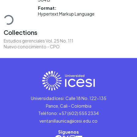
Loading...
Format:
Hypertext Markup Language
Collections
Estudios gerenciales Vol. 25 No. 111
Nuevo conocimiento - CPO
Universidad Icesi: Calle 18 No. 122-135
Pance, Cali - Colombia
Teléfono: +57 (602) 555 2334
ventanillaunica@icesi.edu.co
Síguenos