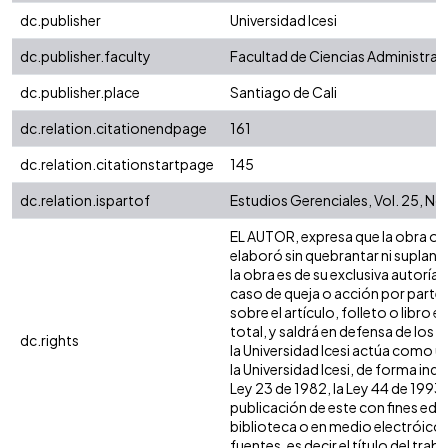
dc.publisher
Universidad Icesi
dc.publisher.faculty
Facultad de Ciencias Administra
dc.publisher.place
Santiago de Cali
dc.relation.citationendpage
161
dc.relation.citationstartpage
145
dc.relation.ispartof
Estudios Gerenciales, Vol. 25, No.
EL AUTOR, expresa que la obra obje
elaboró sin quebrantar ni suplanta
la obra es de su exclusiva autoría
caso de queja o acción por parte 
sobre el artículo, folleto o libro
total, y saldrá en defensa de los
dc.rights
la Universidad Icesi actúa como u
la Universidad Icesi, de forma ind
Ley 23 de 1982, la Ley 44 de 1993,
publicación de este con fines edu
biblioteca o en medio electróico 
fuentes, es decir el título del traba