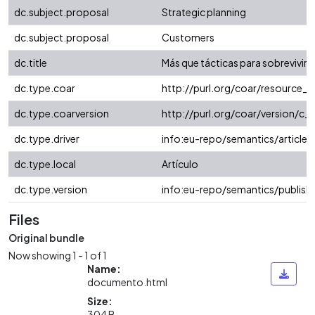
dc.subject.proposal
Strategic planning
dc.subject.proposal
Customers
dc.title
Más que tácticas para sobrevivir 
dc.type.coar
http://purl.org/coar/resource_
dc.type.coarversion
http://purl.org/coar/version/
dc.type.driver
info:eu-repo/semantics/article
dc.type.local
Artículo
dc.type.version
info:eu-repo/semantics/publish
Files
Original bundle
Now showing
1 - 1 of 1
Name:
documento.html
Size:
304 B