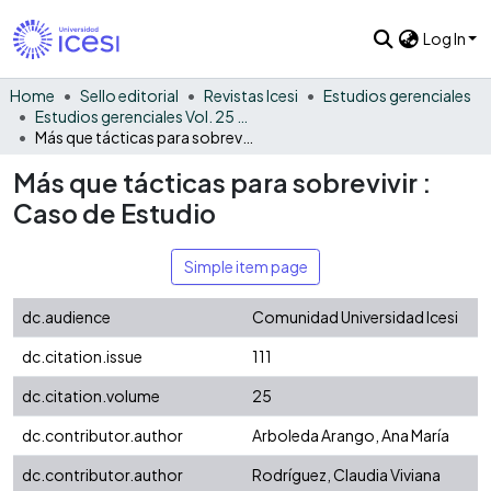
Log In
Home
Sello editorial
Revistas Icesi
Estudios gerenciales
Estudios gerenciales Vol. 25 No. 111
Más que tácticas para sobrevivir : Caso de Estudio
Más que tácticas para sobrevivir :
Caso de Estudio
Simple item page
dc.audience
Comunidad Universidad Icesi
dc.citation.issue
111
dc.citation.volume
25
dc.contributor.author
Arboleda Arango, Ana María
dc.contributor.author
Rodríguez, Claudia Viviana