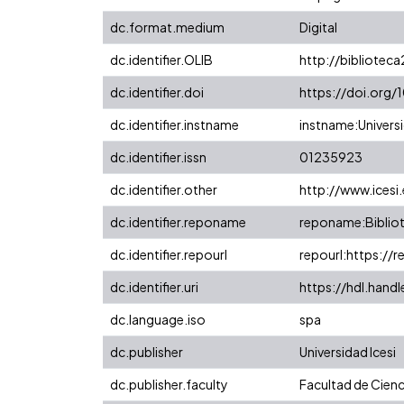
dc.format.medium
Digital
dc.identifier.OLIB
http://biblioteca
dc.identifier.doi
https://doi.org
dc.identifier.instname
instname:Universi
dc.identifier.issn
01235923
dc.identifier.other
http://www.icesi
dc.identifier.reponame
reponame:Bibliot
dc.identifier.repourl
repourl:https://r
dc.identifier.uri
https://hdl.hand
dc.language.iso
spa
dc.publisher
Universidad Icesi
dc.publisher.faculty
Facultad de Cienc