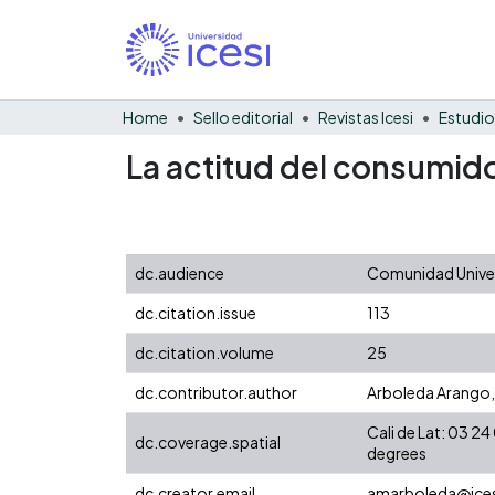
Home
Sello editorial
Revistas Icesi
Estudio
La actitud del consumido
dc.audience
Comunidad Univers
dc.citation.issue
113
dc.citation.volume
25
dc.contributor.author
Arboleda Arango,
Cali de Lat: 03 
dc.coverage.spatial
degrees
dc.creator.email
amarboleda@ices