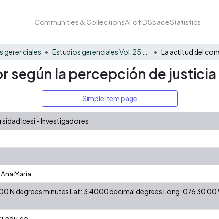
Communities & Collections
All of DSpace
Statistics
s gerenciales
Estudios gerenciales Vol. 25 No. 113
r según la percepción de justicia
Simple item page
idad Icesi - Investigadores
 Ana María
24 00 N degrees minutes Lat: 3.4000 decimal degrees Long: 076 30 0
i.edu.co