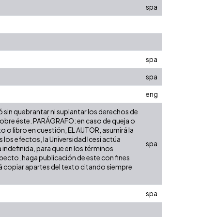
spa
spa
spa
eng
ó sin quebrantar ni suplantar los derechos de
dad sobre éste. PARÁGRAFO: en caso de queja o
to o libro en cuestión, EL AUTOR, asumirá la
los efectos, la Universidad Icesi actúa
spa
 indefinida, para que en los términos
especto, haga publicación de este con fines
á copiar apartes del texto citando siempre
spa