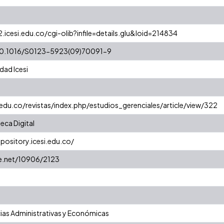
2.icesi.edu.co/cgi-olib?infile=details.glu&loid=214834
/10.1016/S0123-5923(09)70091-9
dad Icesi
.edu.co/revistas/index.php/estudios_gerenciales/article/view/322
eca Digital
epository.icesi.edu.co/
le.net/10906/2123
ias Administrativas y Económicas