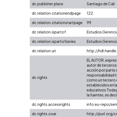
dc.publisher.place
Santiago de Cali
dc.relation.citationendpage
122
dc.relation.citationstartpage
99
dc.relation.ispartof
Estudios Gerenci
dc.relation.ispartofseries
Estudios Gerencia
dc.relation.uri
http://hdl.handl
EL AUTOR, expresa 
autor de terceros,
acción por parte d
responsabilidad to
dc.rights
como un tercero de
establecidos en la
educativos Toda p
la fuentes, es decir
dc.rights.accessrights
info:eu-repo/se
dc.rights.coar
http://purl.org/