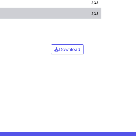
spa
spa
Download