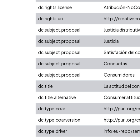
dc.rights.license
Atribución-NoCom
dc.rights.uri
http://creative
dc.subject.proposal
Justicia distributi
dc.subject.proposal
Justicia
dc.subject.proposal
Satisfación del 
dc.subject.proposal
Conductas
dc.subject.proposal
Consumidores
dc.title
La actitud del co
dc.title.alternative
Consumer attitude
dc.type.coar
http://purl.org/
dc.type.coarversion
http://purl.org
dc.type.driver
info:eu-repo/sem