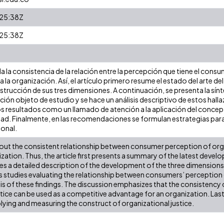
25:38Z
25:38Z
a la consistencia de la relación entre la percepción que tiene el consu
a la organización. Así, el artículo primero resume el estado del arte d
trucción de sus tres dimensiones. A continuación, se presenta la sínt
ación objeto de estudio y se hace un análisis descriptivo de estos hallaz
os resultados como un llamado de atención a la aplicación del concept
dad. Finalmente, en las recomendaciones se formulan estrategias para
ional.
 out the consistent relationship between consumer perception of org
zation. Thus, the article first presents a summary of the latest devel
es a detailed description of the development of the three dimensions of
s studies evaluating the relationship between consumers’ perception o
is of these findings. The discussion emphasizes that the consistency 
stice can be used as a competitive advantage for an organization. La
plying and measuring the construct of organizational justice.