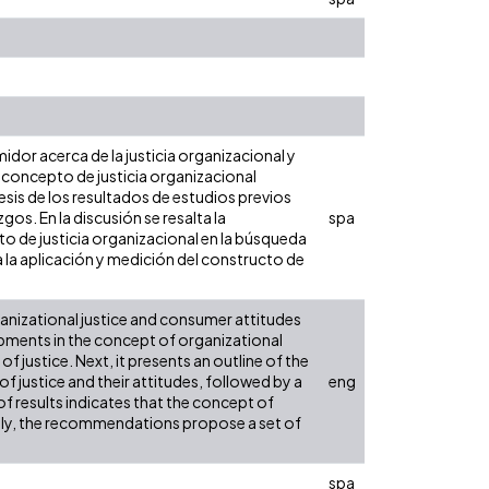
midor acerca de la justicia organizacional y
el concepto de justicia organizacional
esis de los resultados de estudios previos
gos. En la discusión se resalta la
spa
o de justicia organizacional en la búsqueda
 la aplicación y medición del constructo de
anizational justice and consumer attitudes
opments in the concept of organizational
 justice. Next, it presents an outline of the
f justice and their attitudes, followed by a
eng
of results indicates that the concept of
stly, the recommendations propose a set of
spa