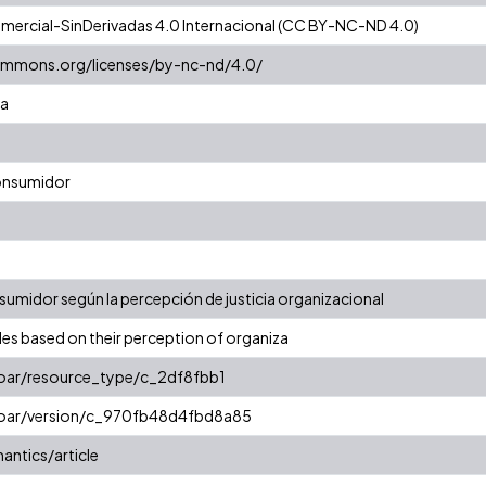
ercial-SinDerivadas 4.0 Internacional (CC BY-NC-ND 4.0)
commons.org/licenses/by-nc-nd/4.0/
va
consumidor
nsumidor según la percepción de justicia organizacional
s based on their perception of organiza
coar/resource_type/c_2df8fbb1
/coar/version/c_970fb48d4fbd8a85
antics/article