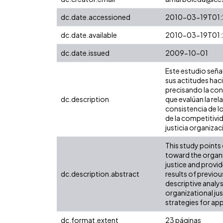
dc.date.accessioned
2010-03-19T01:
dc.date.available
2010-03-19T01:
dc.date.issued
2009-10-01
Este estudio señal
sus actitudes haci
precisando la cons
dc.description
que evalúan la rel
consistencia de l
de la competitivi
justicia organizac
This study points
toward the organi
justice and provid
dc.description.abstract
results of previou
descriptive analys
organizational ju
strategies for ap
dc.format.extent
23 páginas