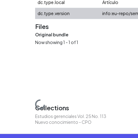
dc.type.local
Artículo
dc.type.version
info:eu-repo/sem
Files
Original bundle
Now showing
1 - 1 of 1
Loading...
Collections
Estudios gerenciales Vol. 25 No. 113
Nuevo conocimiento - CPO