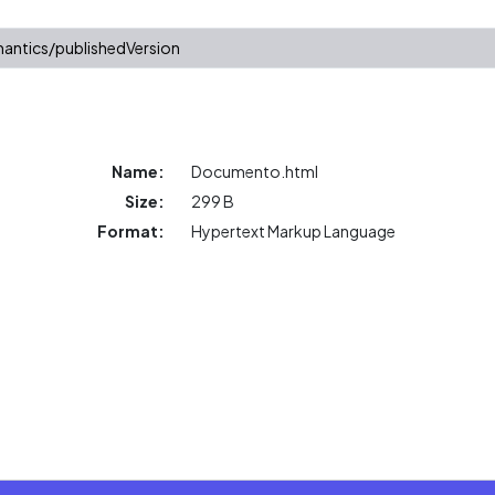
antics/publishedVersion
Name:
Documento.html
Size:
299 B
Format:
Hypertext Markup Language