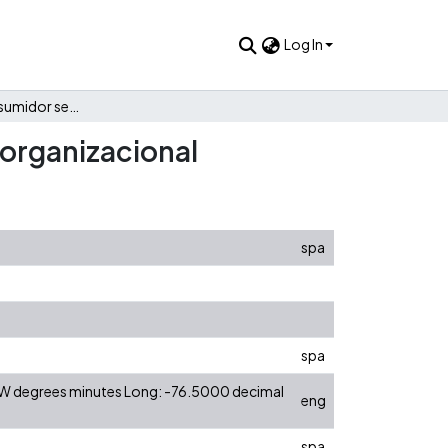
Log In
La actitud del consumidor según la percepción de justicia organizacional
 organizacional
spa
spa
0 W degrees minutes Long: -76.5000 decimal
eng
spa