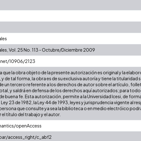
ales
les, Vol. 25 No. 113 - Octubre/Diciembre 2009
e.net/10906/2123
que la obra objeto de la presente autorización es original y la elabor
 y de tal forma, la obra es de su exclusiva autoría y tiene la titulari
e un tercero referente a los derechos de autor sobre el artículo, folle
tal, y saldrá en defensa de los derechos aquí autorizados; para todos 
 buena fe. Esta autorización, permite a la Universidad Icesi, de forma
 Ley 23 de 1982, la Ley 44 de 1993, leyes y jurisprudencia vigente al r
ersona que consulte ya sea la biblioteca o en medio electróico podr
 el título del trabajo y el autor.
mantics/openAccess
coar/access_right/c_abf2