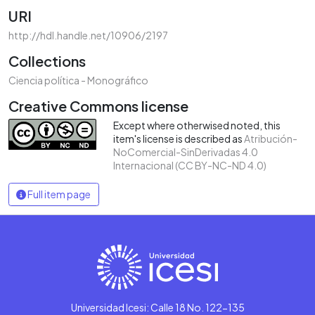
URI
http://hdl.handle.net/10906/2197
Collections
Ciencia política - Monográfico
Creative Commons license
Except where otherwised noted, this
item's license is described as
Atribución-
NoComercial-SinDerivadas 4.0
Internacional (CC BY-NC-ND 4.0)
Full item page
Universidad Icesi: Calle 18 No. 122-135