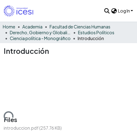
Log In
Home
Academia
Facultad de Ciencias Humanas
Derecho, Gobierno y Globalización
Estudios Políticos
Ciencia política - Monográfico
Introducción
Introducción
Loading...
Files
introduccion.pdf
(257.76 KB)