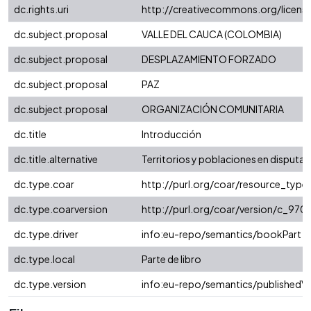
dc.rights.uri
http://creativecommons.org/licens
dc.subject.proposal
VALLE DEL CAUCA (COLOMBIA)
dc.subject.proposal
DESPLAZAMIENTO FORZADO
dc.subject.proposal
PAZ
dc.subject.proposal
ORGANIZACIÓN COMUNITARIA
dc.title
Introducción
dc.title.alternative
Territorios y poblaciones en disputa
dc.type.coar
http://purl.org/coar/resource_typ
dc.type.coarversion
http://purl.org/coar/version/c_9
dc.type.driver
info:eu-repo/semantics/bookPart
dc.type.local
Parte de libro
dc.type.version
info:eu-repo/semantics/publishedVe