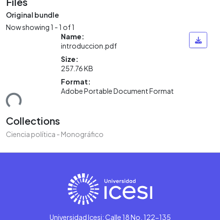
Files
Original bundle
Now showing
1 - 1 of 1
Name:
introduccion.pdf
Size:
257.76 KB
Format:
Adobe Portable Document Format
ding...
Collections
Ciencia política - Monográfico
Universidad Icesi: Calle 18 No. 122-135