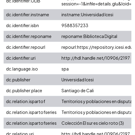
dc.identifier.OLIB
session=-1&infile=details.glu&loid
dc.identifier.instname
instname:Universidad Icesi
dc.identifier.isbn
9588357233
dc.identifier.reponame
reponame:Biblioteca Digital
dc.identifier.repourl
repourl:https://repository.icesi.edu
dc.identifier.uri
http://hdl.handle.net/10906/2197
dc.language.iso
spa
dc.publisher
Universidad Icesi
dc.publisher.place
Santiago de Cali
dc.relation.ispartof
Territorios y poblaciones en disputa
dc.relation.ispartofseries
Territorios y poblaciones en disputa;
dc.relation.ispartofseries
Colección El sur es cielo roto (3)
dc.relation.uri
http://hdl.handle.net/10906/2197