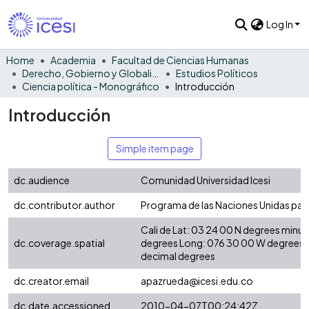
Log In
Home
Academia
Facultad de Ciencias Humanas
Derecho, Gobierno y Globalización
Estudios Políticos
Ciencia política - Monográfico
Introducción
Introducción
Simple item page
dc.audience
Comunidad Universidad Icesi
dc.contributor.author
Programa de las Naciones Unidas para
Cali de Lat: 03 24 00 N degrees minu
dc.coverage.spatial
degrees Long: 076 30 00 W degrees 
decimal degrees
dc.creator.email
apazrueda@icesi.edu.co
dc.date.accessioned
2010-04-07T00:24:42Z