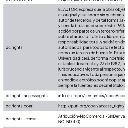
EL AUTOR, expresa que la obra objeto
es original y la elaboró sin quebrantar
autor de terceros, y de tal forma, la o
y tiene la titularidad sobre éste. PA
acción por parte de un tercero refere
sobre el artículo, folleto o libro en c
responsabilidad total, y saldrá en de
dc.rights
autorizados; para todos los efectos, l
como un tercero de buena fe. Esta aut
Universidad Icesi, de forma indefinida
establecidos en la Ley 23 de 1982, la 
jurisprudencia vigente al respecto, h
fines educativos Toda persona que con
en medio electróico podrá copiar apa
siempre la fuentes, es decir el título de
dc.rights.accessrights
info:eu-repo/semantics/openAcces
dc.rights.coar
http://purl.org/coar/access_right/
Atribución-NoComercial-SinDerivadas
dc.rights.license
NC-ND 4.0)