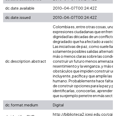
dc.date.available
2010-04-07T00:24:42Z
dc.date.issued
2010-04-07T00:24:42Z
Colombia es, entre otras cosas, una c
expresiones ciudadanas que enfrentan
dignidad las décadas de un conflicto 
degradado que ha afectado a vastos 
Las iniciativas de paz, como suele llam
solamente posibles salidas alternativas
más o menos claras sobre las condici
dc.description.abstract
construir un futuro menos amenazado 
resentimiento y la venganza, y más 
obstáculos que impiden construir una 
incluyente, pacífica y que amplíe las 
humano. Probablemente hace falta c
de construir opciones para la paz y par
identificarlas, conocerlas, aprender d
que su ejemplo penetre en más sector
dc.format.medium
Digital
http://biblioteca2.icesi.edu.co/cgi-o