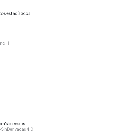
os estadísticos
tno=1
m's license is
SinDerivadas 4.0