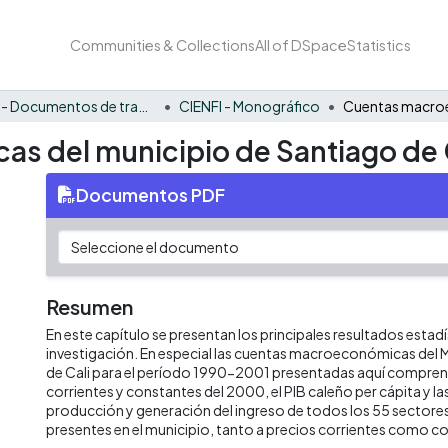
Communities & Collections
All of DSpace
Statistics
CIENFI - Documentos de trabajos, técnicos y de divulgación
CIENFI - Monográfico
s del municipio de Santiago de 
Documentos PDF
Resumen
En este capítulo se presentan los principales resultados estad
investigación. En especial las cuentas macroeconómicas del 
de Cali para el período 1990-2001 presentadas aquí comprend
corrientes y constantes del 2000, el PIB caleño per cápita y l
producción y generación del ingreso de todos los 55 sector
presentes en el municipio, tanto a precios corrientes como c