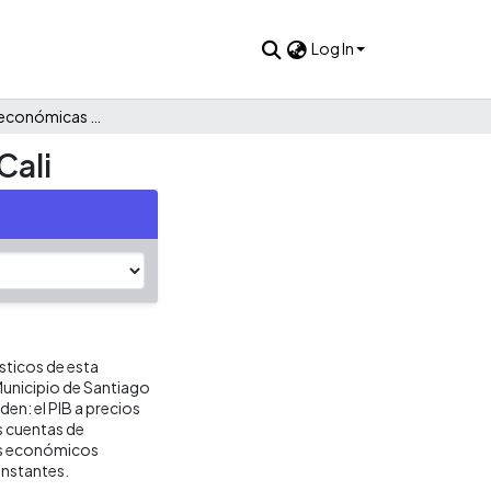
Log In
Cuentas macroeconómicas del municipio de Santiago de Cali
Cali
ísticos de esta
Municipio de Santiago
en: el PIB a precios
as cuentas de
es económicos
onstantes.