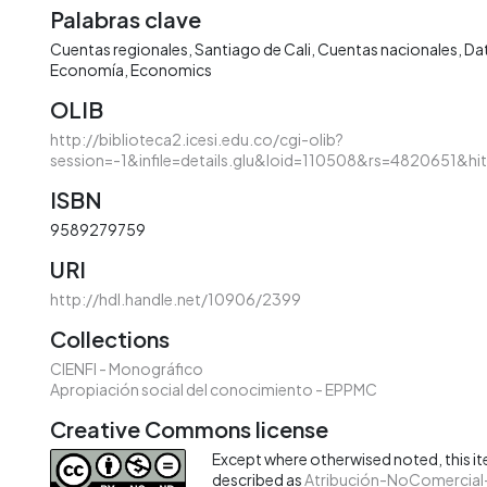
Palabras clave
Cuentas regionales
Santiago de Cali
Cuentas nacionales
Dat
Economía
Economics
OLIB
http://biblioteca2.icesi.edu.co/cgi-olib?
session=-1&infile=details.glu&loid=110508&rs=4820651&hi
ISBN
9589279759
URI
http://hdl.handle.net/10906/2399
Collections
CIENFI - Monográfico
Apropiación social del conocimiento - EPPMC
Creative Commons license
Except where otherwised noted, this ite
described as
Atribución-NoComercial-