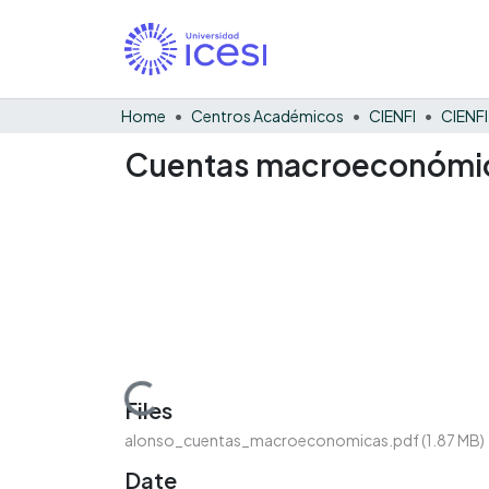
Home
Centros Académicos
CIENFI
Cuentas macroeconómica
Loading...
Files
alonso_cuentas_macroeconomicas.pdf
(1.87 MB)
Date