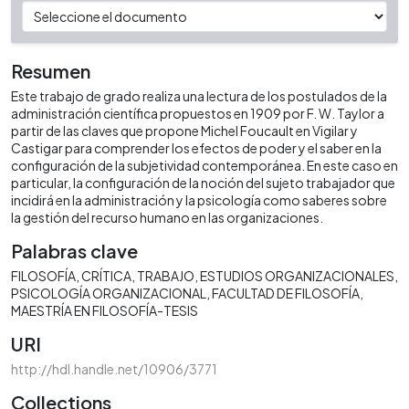
Resumen
Este trabajo de grado realiza una lectura de los postulados de la
administración científica propuestos en 1909 por F. W. Taylor a
partir de las claves que propone Michel Foucault en Vigilar y
Castigar para comprender los efectos de poder y el saber en la
configuración de la subjetividad contemporánea. En este caso en
particular, la configuración de la noción del sujeto trabajador que
incidirá en la administración y la psicología como saberes sobre
la gestión del recurso humano en las organizaciones.
Palabras clave
FILOSOFÍA
CRÍTICA
TRABAJO
ESTUDIOS ORGANIZACIONALES
PSICOLOGÍA ORGANIZACIONAL
FACULTAD DE FILOSOFÍA
MAESTRÍA EN FILOSOFÍA-TESIS
URI
http://hdl.handle.net/10906/3771
Collections