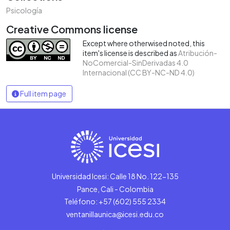
Psicología
Creative Commons license
Except where otherwised noted, this
item's license is described as
Atribución-
NoComercial-SinDerivadas 4.0
Internacional (CC BY-NC-ND 4.0)
Full item page
Universidad Icesi: Calle 18 No. 122-135
Pance, Cali - Colombia
Teléfono: +57 (602) 555 2334
ventanillaunica@icesi.edu.co