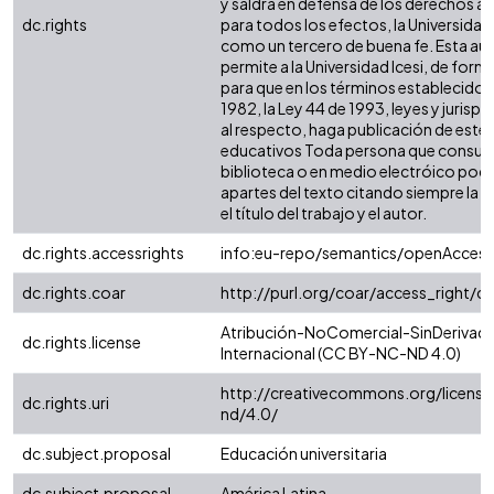
y saldrá en defensa de los derechos a
dc.rights
para todos los efectos, la Universidad 
como un tercero de buena fe. Esta aut
permite a la Universidad Icesi, de forma
para que en los términos establecidos 
1982, la Ley 44 de 1993, leyes y jurisp
al respecto, haga publicación de este 
educativos Toda persona que consulte
biblioteca o en medio electróico podr
apartes del texto citando siempre la fu
el título del trabajo y el autor.
dc.rights.accessrights
info:eu-repo/semantics/openAccess
dc.rights.coar
http://purl.org/coar/access_right/c
Atribución-NoComercial-SinDerivada
dc.rights.license
Internacional (CC BY-NC-ND 4.0)
http://creativecommons.org/license
dc.rights.uri
nd/4.0/
dc.subject.proposal
Educación universitaria
dc.subject.proposal
América Latina