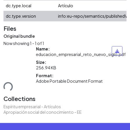
dc.type.local
Artículo
dc.type.version
info:eu-repo/semantics/publishedVe
Files
Original bundle
Now showing
1 - 1 of 1
Name:
educacion_empresarial_reto_nuevo_siglo.pdf
Size:
256.94 KB
Format:
ding...
Adobe Portable Document Format
Collections
Espíritu empresarial - Artículos
Apropiación social del conocimiento - EE