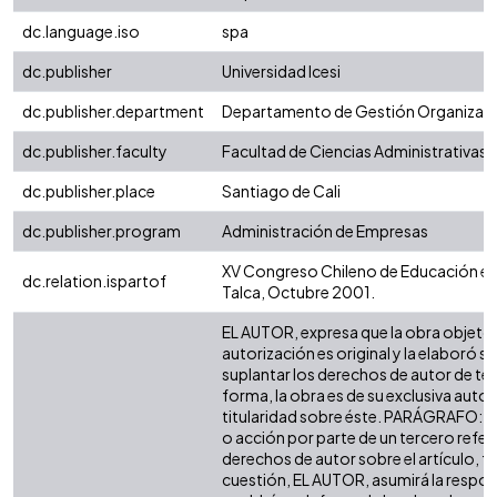
dc.language.iso
spa
dc.publisher
Universidad Icesi
dc.publisher.department
Departamento de Gestión Organizaci
dc.publisher.faculty
Facultad de Ciencias Administrativas
dc.publisher.place
Santiago de Cali
dc.publisher.program
Administración de Empresas
XV Congreso Chileno de Educación en 
dc.relation.ispartof
Talca, Octubre 2001.
EL AUTOR, expresa que la obra objeto 
autorización es original y la elaboró si
suplantar los derechos de autor de terc
forma, la obra es de su exclusiva autorí
titularidad sobre éste. PARÁGRAFO: e
o acción por parte de un tercero refer
derechos de autor sobre el artículo, fo
cuestión, EL AUTOR, asumirá la respon