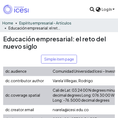
Log In
Home
Espíritu empresarial - Artículos
Educación empresarial: el reto del nuevo siglo
Educación empresarial: el reto del
nuevo siglo
Simple item page
dc.audience
Comunidad Universidad Icesi – Invest
dc.contributor.author
Varela Villegas, Rodrigo
Cali de Lat: 03 24 00 N degrees minut
dc.coverage.spatial
decimal degrees Long: 076 30 00 W d
Long: -76.5000 decimal degrees
dc.creator.email
rvarela@icesi.edu.co