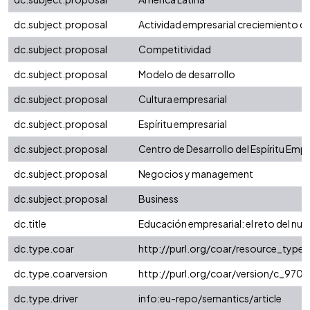
dc.subject.proposal
Actividad empresarial creciemiento d
dc.subject.proposal
Competitividad
dc.subject.proposal
Modelo de desarrollo
dc.subject.proposal
Cultura empresarial
dc.subject.proposal
Espíritu empresarial
dc.subject.proposal
Centro de Desarrollo del Espíritu Empr
dc.subject.proposal
Negocios y management
dc.subject.proposal
Business
dc.title
Educación empresarial: el reto del nue
dc.type.coar
http://purl.org/coar/resource_type
dc.type.coarversion
http://purl.org/coar/version/c_97
dc.type.driver
info:eu-repo/semantics/article