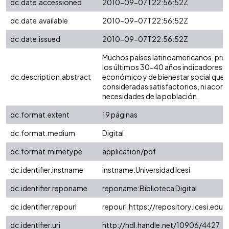
dc.date.accessioned
2010-09-07T22:56:52Z
dc.date.available
2010-09-07T22:56:52Z
dc.date.issued
2010-09-07T22:56:52Z
Muchos países latinoamericanos, pre
los últimos 30-40 años indicadores d
dc.description.abstract
económico y de bienestar social que 
consideradas satisfactorios, ni acord
necesidades de la población.
dc.format.extent
19 páginas
dc.format.medium
Digital
dc.format.mimetype
application/pdf
dc.identifier.instname
instname:Universidad Icesi
dc.identifier.reponame
reponame:Biblioteca Digital
dc.identifier.repourl
repourl:https://repository.icesi.edu.
dc.identifier.uri
http://hdl.handle.net/10906/4427