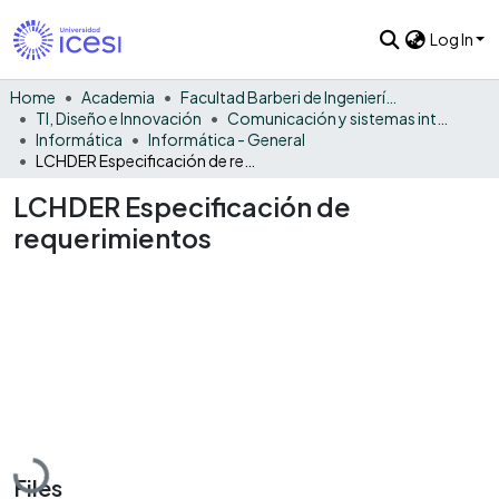
Log In
Home
Academia
Facultad Barberi de Ingeniería, Diseño y Ciencias Aplicadas
TI, Diseño e Innovación
Comunicación y sistemas inteligentes
Informática
Informática - General
LCHDER Especificación de requerimientos
LCHDER Especificación de
requerimientos
Loading...
Files