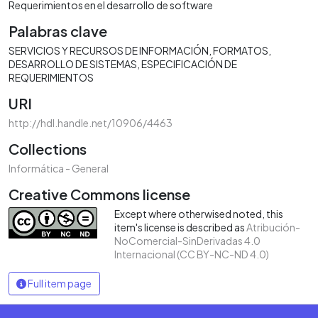
Requerimientos en el desarrollo de software
Palabras clave
SERVICIOS Y RECURSOS DE INFORMACIÓN
FORMATOS
DESARROLLO DE SISTEMAS
ESPECIFICACIÓN DE
REQUERIMIENTOS
URI
http://hdl.handle.net/10906/4463
Collections
Informática - General
Creative Commons license
Except where otherwised noted, this
item's license is described as
Atribución-
NoComercial-SinDerivadas 4.0
Internacional (CC BY-NC-ND 4.0)
Full item page