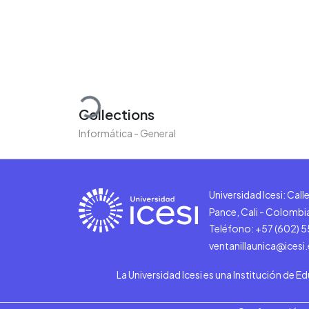
Loading...
Collections
Informática - General
Universidad Icesi: Cal
Pance, Cali - Colombi
Teléfono: +57 (602) 
ventanillaunica@icesi
La Universidad Icesi es una Institución de E