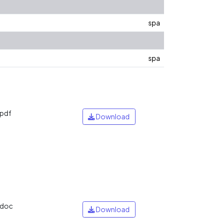
spa
spa
.pdf
Download
.doc
Download