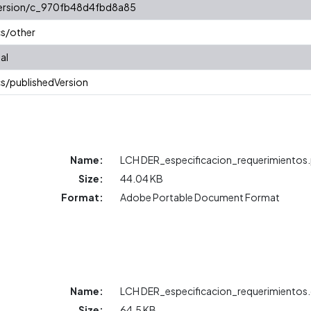
/version/c_970fb48d4fbd8a85
cs/other
al
s/publishedVersion
Name:
LCH DER_especificacion_requerimientos
Size:
44.04 KB
Format:
Adobe Portable Document Format
Name:
LCH DER_especificacion_requerimientos
Size:
64.5 KB