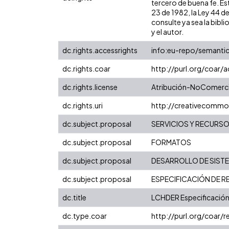
tercero de buena fe. Est
23 de 1982, la Ley 44 d
consulte ya sea la bibli
y el autor.
dc.rights.accessrights
info:eu-repo/semanti
dc.rights.coar
http://purl.org/coar/
dc.rights.license
Atribución-NoComercia
dc.rights.uri
http://creativecommo
dc.subject.proposal
SERVICIOS Y RECURS
dc.subject.proposal
FORMATOS
dc.subject.proposal
DESARROLLO DE SIST
dc.subject.proposal
ESPECIFICACIÓN DE 
dc.title
LCHDER Especificación
dc.type.coar
http://purl.org/coar/