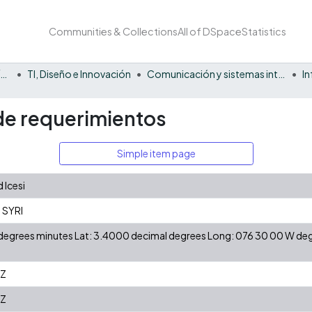
Communities & Collections
All of DSpace
Statistics
Facultad Barberi de Ingeniería, Diseño y Ciencias Aplicadas
TI, Diseño e Innovación
Comunicación y sistemas inteligentes
I
de requerimientos
Simple item page
 Icesi
 SYRI
N degrees minutes Lat: 3.4000 decimal degrees Long: 076 30 00 W d
7Z
7Z