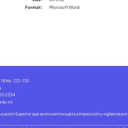
Format:
Microsoft Word
le 18 No. 122-135
a
555 2334
.edu.co
ducación Superior que se encuentra sujeta a inspección y vigilancia po