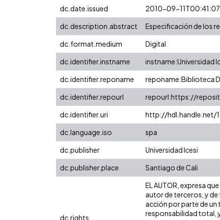
dc.date.issued
2010-09-11T00:41:0
dc.description.abstract
Especificación de los r
dc.format.medium
Digital
dc.identifier.instname
instname:Universidad I
dc.identifier.reponame
reponame:Biblioteca Di
dc.identifier.repourl
repourl:https://reposit
dc.identifier.uri
http://hdl.handle.net
dc.language.iso
spa
dc.publisher
Universidad Icesi
dc.publisher.place
Santiago de Cali
EL AUTOR, expresa que l
autor de terceros, y de 
acción por parte de un t
responsabilidad total, 
dc.rights