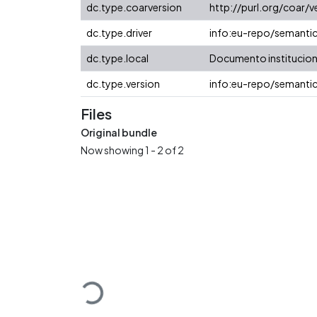
dc.type.coarversion
http://purl.org/coar
dc.type.driver
info:eu-repo/semanti
dc.type.local
Documento institucion
dc.type.version
info:eu-repo/semantic
Files
Original bundle
Now showing
1 - 2 of 2
Loading...