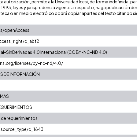
a autorización, permite a la Universidad Icesi, de forma indefinida, pa
e 1993, leyes y jurisprudencia vigente al respecto, haga publicación 
oteca o en medio electróico podrá copiar apartes del texto citando siem
cs/openAccess
access_right/c_abf2
l-SinDerivadas 4.0 Internacional (CC BY-NC-ND 4.0)
ns.org/licenses/by-nc-nd/4.0/
OS DE INFORMACIÓN
EMAS
REQUERIMIENTOS
 de requerimientos
resource_type/c_1843