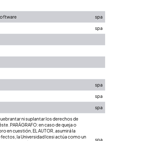
 software
spa
spa
spa
spa
spa
 quebrantar ni suplantar los derechos de
bre éste. PARÁGRAFO: en caso de queja o
ibro en cuestión, EL AUTOR, asumirá la
efectos, la Universidad Icesi actúa como un
spa