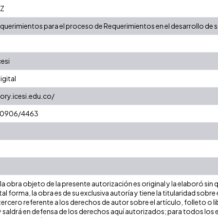
7Z
equerimientos para el proceso de Requerimientos en el desarrollo de
cesi
gital
ory.icesi.edu.co/
/10906/4463
a obra objeto de la presente autorización es original y la elaboró sin
tal forma, la obra es de su exclusiva autoría y tiene la titularidad so
ercero referente a los derechos de autor sobre el artículo, folleto o l
y saldrá en defensa de los derechos aquí autorizados; para todos los 