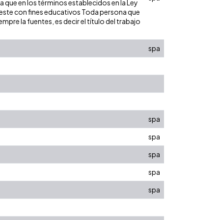
ra que en los términos establecidos en la Ley
de este con fines educativos Toda persona que
pre la fuentes, es decir el título del trabajo
spa
spa
spa
spa
spa
spa