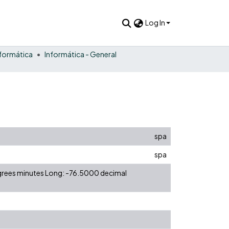
Log In
nformática
Informática - General
spa
spa
egrees minutes Long: -76.5000 decimal