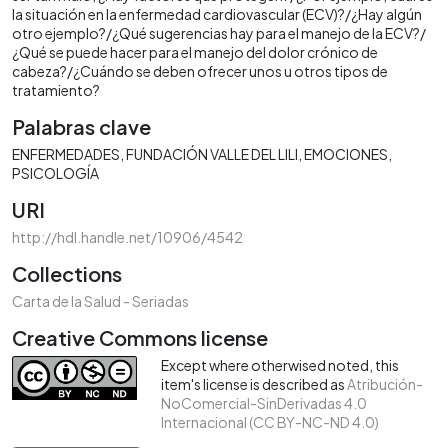
la situación en la enfermedad cardiovascular (ECV)?/¿Hay algún
otro ejemplo?/¿Qué sugerencias hay para el manejo de la ECV?/
¿Qué se puede hacer para el manejo del dolor crónico de
cabeza?/¿Cuándo se deben ofrecer unos u otros tipos de
tratamiento?
Palabras clave
ENFERMEDADES
FUNDACIÓN VALLE DEL LILI
EMOCIONES
PSICOLOGÍA
URI
http://hdl.handle.net/10906/4542
Collections
Carta de la Salud - Seriadas
Creative Commons license
Except where otherwised noted, this
item's license is described as
Atribución-
NoComercial-SinDerivadas 4.0
Internacional (CC BY-NC-ND 4.0)