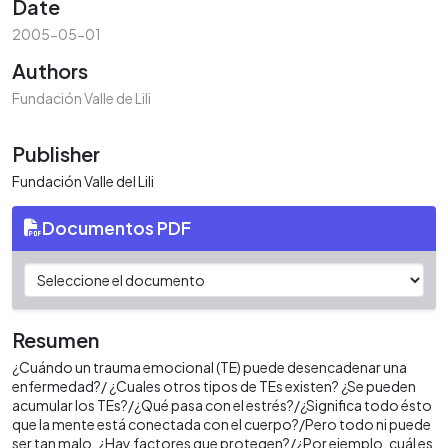
Date
2005-05-01
Authors
Fundación Valle de Lili
Publisher
Fundación Valle del Lili
Documentos PDF
Resumen
¿Cuándo un trauma emocional (TE) puede desencadenar una
enfermedad?/ ¿Cuales otros tipos de TEs existen? ¿Se pueden
acumular los TEs?/¿Qué pasa con el estrés?/¿Significa todo ésto
que la mente está conectada con el cuerpo?/Pero todo ni puede
ser tan malo, ¿Hay factores que protegen?/¿Por ejemplo, cuál es