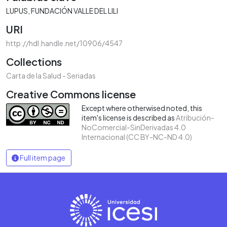
LUPUS
FUNDACIÓN VALLE DEL LILI
URI
http://hdl.handle.net/10906/4547
Collections
Carta de la Salud - Seriadas
Creative Commons license
Except where otherwised noted, this
item's license is described as
Atribución-
NoComercial-SinDerivadas 4.0
Internacional (CC BY-NC-ND 4.0)
Full item page