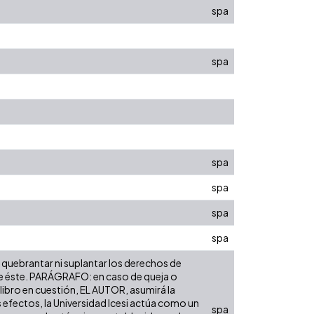
spa
spa
spa
spa
spa
spa
n quebrantar ni suplantar los derechos de
sobre éste. PARÁGRAFO: en caso de queja o
 libro en cuestión, EL AUTOR, asumirá la
 efectos, la Universidad Icesi actúa como un
spa