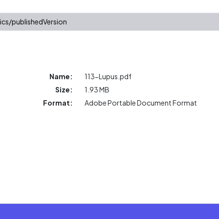
ics/publishedVersion
Name:
113-Lupus.pdf
Size:
1.93 MB
Format:
Adobe Portable Document Format