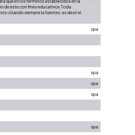
para que en los términos establecidos en la
ión de este con fines educativos Toda
to citando siempre la fuentes, es decir el
spa
spa
spa
spa
spa