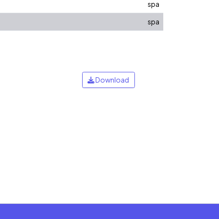
spa
spa
Download