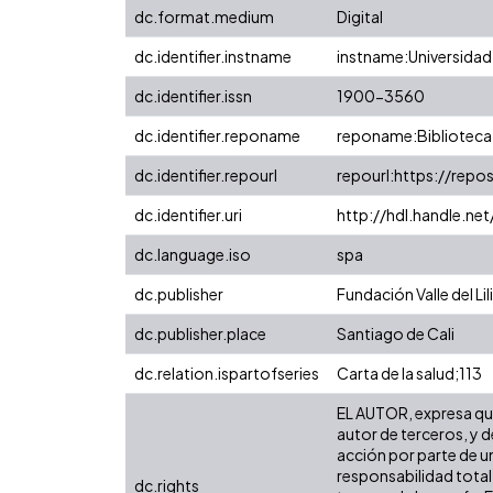
dc.format.medium
Digital
dc.identifier.instname
instname:Universidad 
dc.identifier.issn
1900-3560
dc.identifier.reponame
reponame:Biblioteca 
dc.identifier.repourl
repourl:https://repos
dc.identifier.uri
http://hdl.handle.n
dc.language.iso
spa
dc.publisher
Fundación Valle del Lili
dc.publisher.place
Santiago de Cali
dc.relation.ispartofseries
Carta de la salud;113
EL AUTOR, expresa que 
autor de terceros, y d
acción por parte de un
responsabilidad total
dc.rights