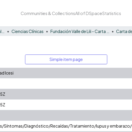
Communities & Collections
All of DSpace
Statistics
Facultad de Ciencias de la Salud
Ciencias Clínicas
Fundación Valle de Lili - Carta de la Salud
Carta de
Simple item page
d Icesi
15Z
15Z
as/Síntomas/Diagnóstico/Recaídas/Tratamiento/lupus y embarazo/