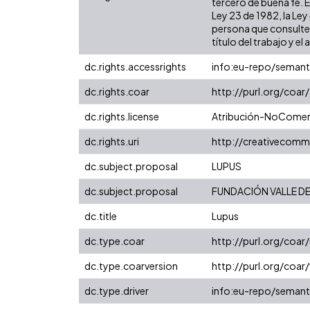
tercero de buena fe. E
Ley 23 de 1982, la Ley
persona que consulte y
título del trabajo y el 
dc.rights.accessrights
info:eu-repo/seman
dc.rights.coar
http://purl.org/coar
dc.rights.license
Atribución-NoComerci
dc.rights.uri
http://creativecomm
dc.subject.proposal
LUPUS
dc.subject.proposal
FUNDACIÓN VALLE DEL
dc.title
Lupus
dc.type.coar
http://purl.org/coa
dc.type.coarversion
http://purl.org/coa
dc.type.driver
info:eu-repo/semant