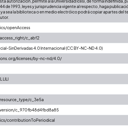
sta autorización, permite a la Universidad Icesi, de forma indefinida, 
 44 de 1993, leyes y jurisprudencia vigente al respecto, haga publicac
a sea la biblioteca o en medio electróico podrá copiar apartes del tex
autor.
tics/openAccess
/access_right/c_abf2
al-SinDerivadas 4.0 Internacional (CC BY-NC-ND 4.0)
ons.org/licenses/by-nc-nd/4.0/
 LILI
r/resource_type/c_3e5a
r/version/c_970fb48d4fbd8a85
ics/contributionToPeriodical