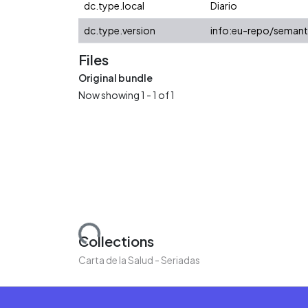
dc.type.local
Diario
dc.type.version
info:eu-repo/semant
Files
Original bundle
Now showing
1 - 1 of 1
Loading...
Collections
Carta de la Salud - Seriadas