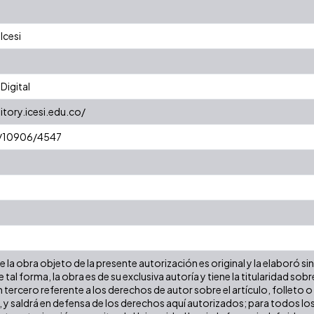
Icesi
Digital
itory.icesi.edu.co/
et/10906/4547
la obra objeto de la presente autorización es original y la elaboró si
e tal forma, la obra es de su exclusiva autoría y tiene la titularidad 
 tercero referente a los derechos de autor sobre el artículo, folleto o
, y saldrá en defensa de los derechos aquí autorizados; para todos los