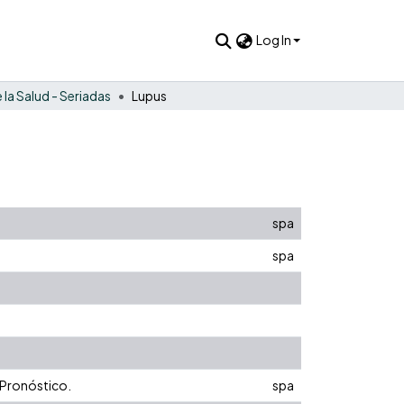
Log In
 la Salud - Seriadas
Lupus
spa
spa
Pronóstico.
spa