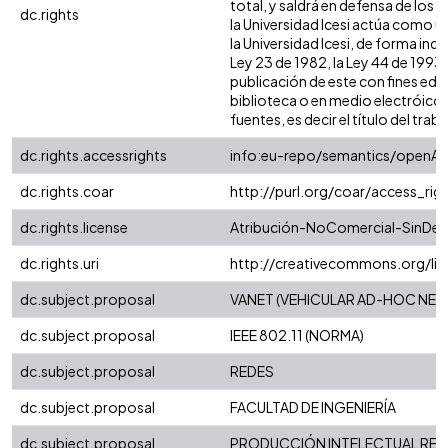
total, y saldrá en defensa de los
dc.rights
la Universidad Icesi actúa como u
la Universidad Icesi, de forma ind
Ley 23 de 1982, la Ley 44 de 1993,
publicación de este con fines edu
biblioteca o en medio electróico 
fuentes, es decir el título del traba
dc.rights.accessrights
info:eu-repo/semantics/openAc
dc.rights.coar
http://purl.org/coar/access_rig
dc.rights.license
Atribución-NoComercial-SinDeri
dc.rights.uri
http://creativecommons.org/li
dc.subject.proposal
VANET (VEHICULAR AD-HOC NE
dc.subject.proposal
IEEE 802.11 (NORMA)
dc.subject.proposal
REDES
dc.subject.proposal
FACULTAD DE INGENIERÍA
dc.subject.proposal
PRODUCCIÓN INTELECTUAL REGI