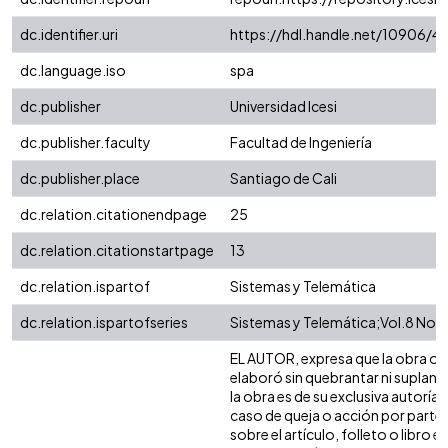
dc.identifier.uri
https://hdl.handle.net/10906/4
dc.language.iso
spa
dc.publisher
Universidad Icesi
dc.publisher.faculty
Facultad de Ingeniería
dc.publisher.place
Santiago de Cali
dc.relation.citationendpage
25
dc.relation.citationstartpage
13
dc.relation.ispartof
Sistemas y Telemática
dc.relation.ispartofseries
Sistemas y Telemática;Vol.8 No.
EL AUTOR, expresa que la obra obje
elaboró sin quebrantar ni suplanta
la obra es de su exclusiva autoría
caso de queja o acción por parte 
sobre el artículo, folleto o libro