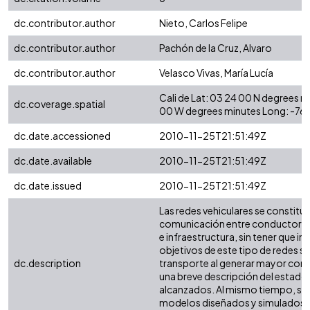
dc.contributor.author
Nieto, Carlos Felipe
dc.contributor.author
Pachón de la Cruz, Alvaro
dc.contributor.author
Velasco Vivas, María Lucía
Cali de Lat: 03 24 00 N degrees 
dc.coverage.spatial
00 W degrees minutes Long: -76
dc.date.accessioned
2010-11-25T21:51:49Z
dc.date.available
2010-11-25T21:51:49Z
dc.date.issued
2010-11-25T21:51:49Z
Las redes vehiculares se constitu
comunicación entre conductores y
e infraestructura, sin tener que i
objetivos de este tipo de redes son
dc.description
transporte al generar mayor comod
una breve descripción del estado 
alcanzados. Al mismo tiempo, se h
modelos diseñados y simulados e