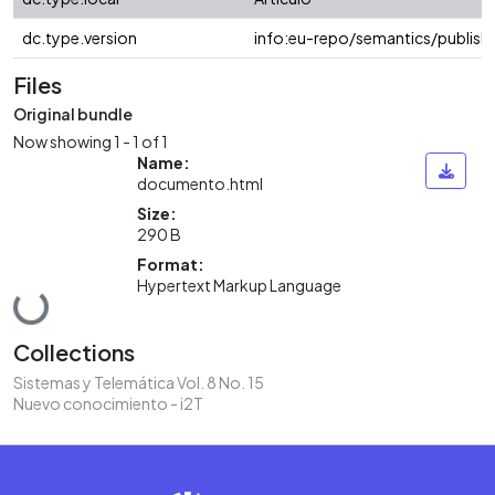
dc.type.version
info:eu-repo/semantics/publish
Files
Original bundle
Now showing
1 - 1 of 1
Name:
documento.html
Size:
290 B
Format:
Hypertext Markup Language
Loading...
Collections
Sistemas y Telemática Vol. 8 No. 15
Nuevo conocimiento - i2T