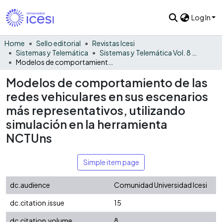
Log In
Home
Sello editorial
Revistas Icesi
Sistemas y Telemática
Sistemas y Telemática Vol. 8 No. 15
Modelos de comportamiento de las redes vehiculares en sus escenarios más representativos, utilizando simulación en la herramienta NCTUns
Modelos de comportamiento de las
redes vehiculares en sus escenarios
más representativos, utilizando
simulación en la herramienta
NCTUns
Simple item page
dc.audience
Comunidad Universidad Icesi
dc.citation.issue
15
dc.citation.volume
8