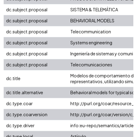
dc.subject.proposal
SISTEMA & TELEMÁTICA
dc.subject.proposal
BEHAVIORAL MODELS
dc.subject.proposal
Telecommunication
dc.subject.proposal
Systems engineering
dc.subject.proposal
Ingeniería de sistemas y comunic
dc.subject.proposal
Telecomunicaciones
Modelos de comportamiento de la
dc.title
representativos, utilizando simu
dc.title.alternative
Behavioral models for typical sce
dc.type.coar
http://purl.org/coar/resource_
dc.type.coarversion
http://purl.org/coar/version/
dc.type.driver
info:eu-repo/semantics/article
dc.type.local
Artículo