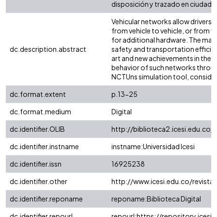
disposición y trazado en ciudade
Vehicular networks allow drivers
from vehicle to vehicle, or from ve
for additional hardware. The mai
dc.description.abstract
safety and transportation efficien
art and new achievements in the ve
behavior of such networks throug
NCTUns simulation tool, consideri
dc.format.extent
p.13-25
dc.format.medium
Digital
dc.identifier.OLIB
http://biblioteca2.icesi.edu.co/
dc.identifier.instname
instname:Universidad Icesi
dc.identifier.issn
16925238
dc.identifier.other
http://www.icesi.edu.co/revista
dc.identifier.reponame
reponame:Biblioteca Digital
dc.identifier.repourl
repourl:https://repository.icesi.