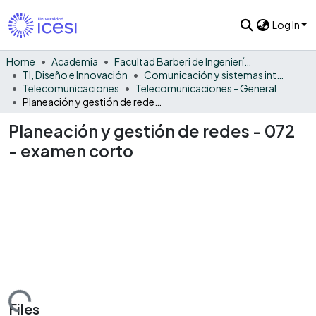
Log In
Home
Academia
Facultad Barberi de Ingeniería, Diseño y Ciencias Aplicadas
TI, Diseño e Innovación
Comunicación y sistemas inteligentes
Telecomunicaciones
Telecomunicaciones - General
Planeación y gestión de redes - 072 - examen corto
Planeación y gestión de redes - 072
- examen corto
Loading...
Files