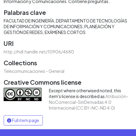
Información y Comunicaciones. Contiene preguntas.
Palabras clave
FACULTAD DE INGENIERÍA
DEPARTAMENTO DE TECNOLOGÍAS
DE INFORMACIÓN Y COMUNICACIONES
PLANEACIÓN Y
GESTIÓN DE REDES
EXÁMENES CORTOS
URI
http://hdl.handle.net/10906/4680
Collections
Telecomunicaciones - General
Creative Commons license
Except where otherwised noted, this
item's license is described as
Atribución-
NoComercial-SinDerivadas 4.0
Internacional (CC BY-NC-ND 4.0)
Full item page