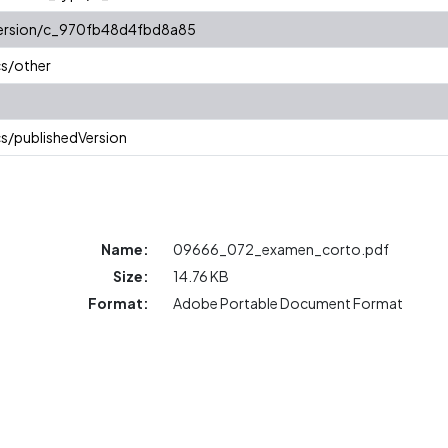
/version/c_970fb48d4fbd8a85
cs/other
s/publishedVersion
Name:
09666_072_examen_corto.pdf
Size:
14.76 KB
Format:
Adobe Portable Document Format