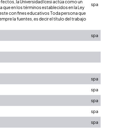
efectos, la Universidad Icesi actúa como un
spa
ra que en los términos establecidos en la Ley
de este con fines educativos Toda persona que
pre la fuentes, es decir el título del trabajo
spa
spa
spa
spa
spa
spa