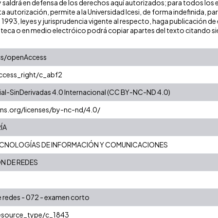
y saldrá en defensa de los derechos aquí autorizados; para todos los 
a autorización, permite a la Universidad Icesi, de forma indefinida, pa
e 1993, leyes y jurisprudencia vigente al respecto, haga publicación 
oteca o en medio electróico podrá copiar apartes del texto citando siem
cs/openAccess
access_right/c_abf2
l-SinDerivadas 4.0 Internacional (CC BY-NC-ND 4.0)
ns.org/licenses/by-nc-nd/4.0/
ÍA
CNOLOGÍAS DE INFORMACIÓN Y COMUNICACIONES
N DE REDES
e redes - 072 - examen corto
resource_type/c_1843