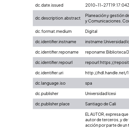
dc.date.issued
2010-11-27T19:17:04
Planeación y gestión d
dc.description.abstract
y Comunicaciones. Con
dc.format.medium
Digital
dc.identifier.instname
instname:Universidad I
dc.identifier.reponame
reponame:Biblioteca Di
dc.identifier.repourl
repourl:https://reposit
dc.identifier.uri
http://hdl.handle.ne
dc.language.iso
spa
dc.publisher
Universidad Icesi
dc.publisher.place
Santiago de Cali
EL AUTOR, expresa que l
autor de terceros, y de 
acción por parte de un t