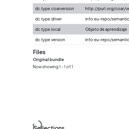
dc.type.coarversion
http://purl.org/coar
dc.type.driver
info:eu-repo/semanti
dc.type.local
Objeto de aprendizaje
dc.type.version
info:eu-repo/semantic
Files
Original bundle
Now showing
1 - 1 of 1
Collections