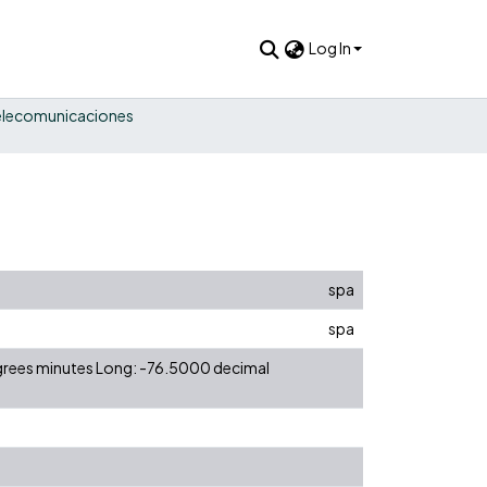
Log In
elecomunicaciones
spa
spa
egrees minutes Long: -76.5000 decimal