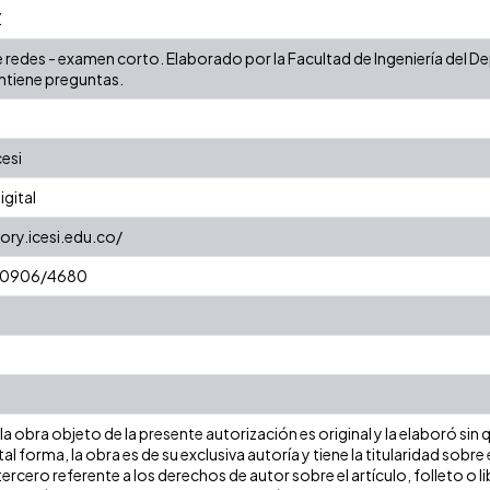
Z
e redes - examen corto. Elaborado por la Facultad de Ingeniería del
tiene preguntas.
cesi
gital
ory.icesi.edu.co/
t/10906/4680
a obra objeto de la presente autorización es original y la elaboró sin
tal forma, la obra es de su exclusiva autoría y tiene la titularidad so
ercero referente a los derechos de autor sobre el artículo, folleto o l