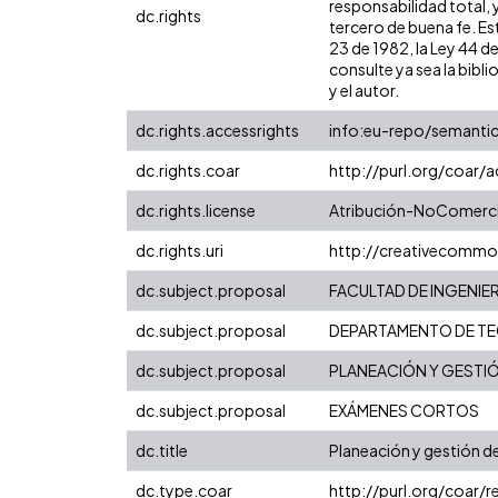
responsabilidad total, 
dc.rights
tercero de buena fe. Est
23 de 1982, la Ley 44 d
consulte ya sea la bibli
y el autor.
dc.rights.accessrights
info:eu-repo/semanti
dc.rights.coar
http://purl.org/coar/
dc.rights.license
Atribución-NoComercia
dc.rights.uri
http://creativecommo
dc.subject.proposal
FACULTAD DE INGENIER
dc.subject.proposal
DEPARTAMENTO DE TE
dc.subject.proposal
PLANEACIÓN Y GESTIÓ
dc.subject.proposal
EXÁMENES CORTOS
dc.title
Planeación y gestión d
dc.type.coar
http://purl.org/coar/