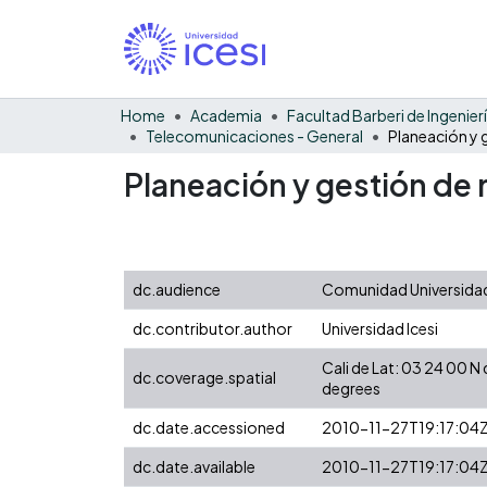
Home
Academia
Telecomunicaciones - General
Planeación y gestión de 
dc.audience
Comunidad Universidad
dc.contributor.author
Universidad Icesi
Cali de Lat: 03 24 00 
dc.coverage.spatial
degrees
dc.date.accessioned
2010-11-27T19:17:04
dc.date.available
2010-11-27T19:17:04