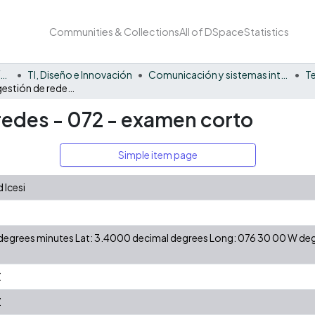
Communities & Collections
All of DSpace
Statistics
Facultad Barberi de Ingeniería, Diseño y Ciencias Aplicadas
TI, Diseño e Innovación
Comunicación y sistemas inteligentes
T
Planeación y gestión de redes - 072 - examen corto
redes - 072 - examen corto
Simple item page
 Icesi
N degrees minutes Lat: 3.4000 decimal degrees Long: 076 30 00 W d
Z
Z