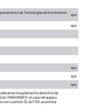
 Departamento de Tecnologías de Información
spa
spa
spa
spa
spa
 quebrantar ni suplantar los derechos de
bre éste. PARÁGRAFO: en caso de queja o
ibro en cuestión, EL AUTOR, asumirá la