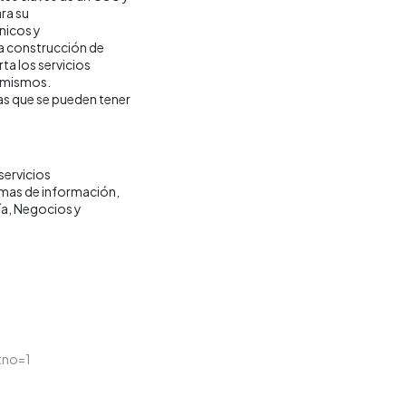
ra su
nicos y
la construcción de
a los servicios
s mismos.
as que se pueden tener
servicios
emas de información
ía
Negocios y
tno=1