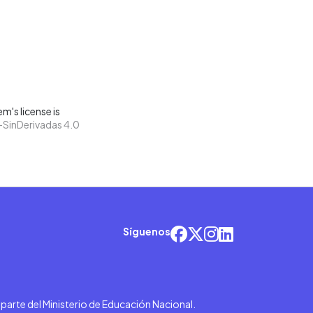
m's license is
SinDerivadas 4.0
Síguenos
r parte del Ministerio de Educación Nacional.