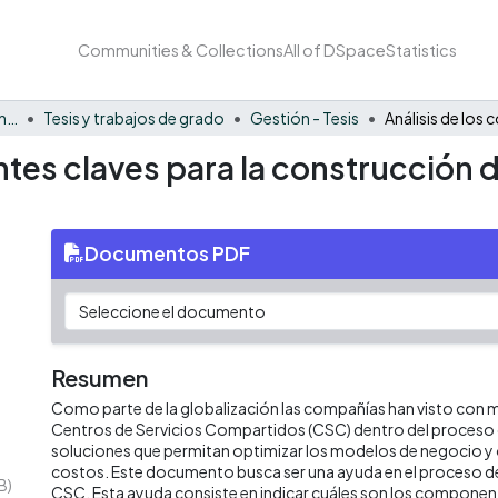
Communities & Collections
All of DSpace
Statistics
Facultad de Negocios y Economía
Tesis y trabajos de grado
Gestión - Tesis
tes claves para la construcción d
Documentos PDF
Resumen
Como parte de la globalización las compañías han visto con m
Centros de Servicios Compartidos (CSC) dentro del proceso
soluciones que permitan optimizar los modelos de negocio y
costos. Este documento busca ser una ayuda en el proceso d
B)
CSC. Esta ayuda consiste en indicar cuáles son los componen