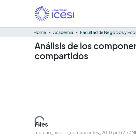
Home
Academia
Análisis de los componen
compartidos
Loading...
Files
moreno_analisis_componentes_2010.pdf
(2.77 M