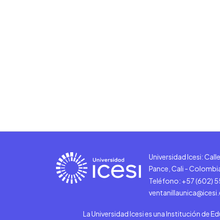
Universidad Icesi: Cal
Pance, Cali - Colombi
Teléfono: +57 (602) 
ventanillaunica@icesi
La Universidad Icesi es una Institución de E