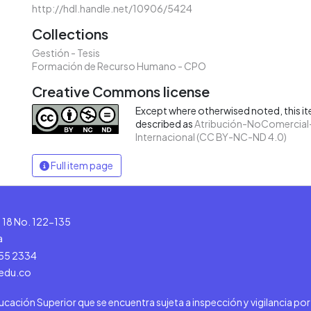
http://hdl.handle.net/10906/5424
Collections
Gestión - Tesis
Formación de Recurso Humano - CPO
Creative Commons license
Except where otherwised noted, this ite
described as
Atribución-NoComercial-
Internacional (CC BY-NC-ND 4.0)
Full item page
le 18 No. 122-135
a
555 2334
.edu.co
ducación Superior que se encuentra sujeta a inspección y vigilancia po