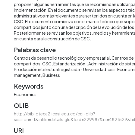
proponer algunas herramientas que se recomiendan utilizar pa
implementación. En el documento se revisan los aspectos téc
administrativos más relevantes para ser tenidos en cuenta en 
CSC. El documento comienza con el marco teórico que soport
compartidos junto con una descripción de la evolución de lo
Posteriormente se revisan los objetivos, medios y herramient
en cuenta para la construcción de CSC.
Palabras clave
Centros de desarrollo tecnológico y empresarial
Centros de 
compartidos, CSC
Estandarización;
Administración de sist
Producción intelectual registrada - Universidad Icesi
Econom
management
Business
Keywords
Economics
OLIB
http://biblioteca2.icesi.edu.co/cgi-olib?
session=-1&infile=details.glu&loid=229987&rs=4821529&hi
URI