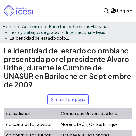
Log In
Home
Academia
Facultad de Ciencias Humanas
Tesis y trabajos de grado
Internacional - tesis
La identidad del estado colombiano presentada por el presidente Alvaro Uribe, durante la Cumbre de UNASUR en Bariloche en Septiembre de 2009
La identidad del estado colombiano
presentada por el presidente Alvaro
Uribe, durante la Cumbre de
UNASUR en Bariloche en Septiembre
de 2009
Simple item page
dc.audience
Comunidad Universidad Icesi
dc.contributor.advisor
Moreno León, Carlos Enrique
dc.contributor.author
Jara Maya, Juliana Andrea