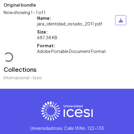
Original bundle
Now showing
1 - 1 of 1
Name:
jara_identidad_estado_2011.pdf
Size:
687.38 KB
Loading...
Format:
Adobe Portable Document Format
Collections
Internacional - tesis
Universidad Icesi: Calle 18 No. 122-135