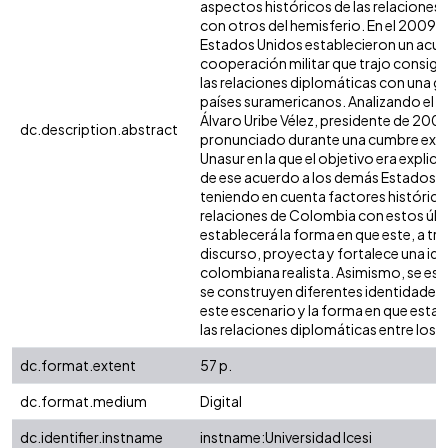
aspectos históricos de las relaciones d
con otros del hemisferio. En el 2009,
Estados Unidos establecieron un acu
cooperación militar que trajo consigo
las relaciones diplomáticas con una gr
países suramericanos. Analizando el d
Álvaro Uribe Vélez, presidente de 200
dc.description.abstract
pronunciado durante una cumbre extr
Unasur en la que el objetivo era explica
de ese acuerdo a los demás Estados de
teniendo en cuenta factores histórico
relaciones de Colombia con estos últ
establecerá la forma en que este, a tra
discurso, proyecta y fortalece una ide
colombiana realista. Asimismo, se e
se construyen diferentes identidades 
este escenario y la forma en que esta
las relaciones diplomáticas entre los p
dc.format.extent
57 p.
dc.format.medium
Digital
dc.identifier.instname
instname:Universidad Icesi