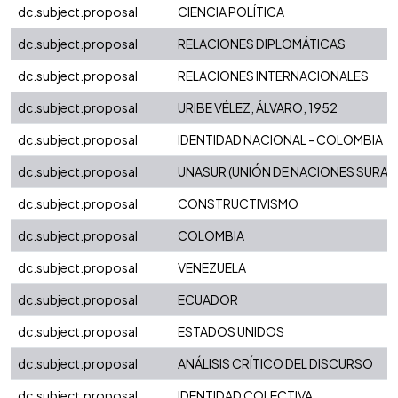
dc.subject.proposal
CIENCIA POLÍTICA
dc.subject.proposal
RELACIONES DIPLOMÁTICAS
dc.subject.proposal
RELACIONES INTERNACIONALES
dc.subject.proposal
URIBE VÉLEZ, ÁLVARO, 1952
dc.subject.proposal
IDENTIDAD NACIONAL - COLOMBIA
dc.subject.proposal
UNASUR (UNIÓN DE NACIONES SURAM
dc.subject.proposal
CONSTRUCTIVISMO
dc.subject.proposal
COLOMBIA
dc.subject.proposal
VENEZUELA
dc.subject.proposal
ECUADOR
dc.subject.proposal
ESTADOS UNIDOS
dc.subject.proposal
ANÁLISIS CRÍTICO DEL DISCURSO
dc.subject.proposal
IDENTIDAD COLECTIVA