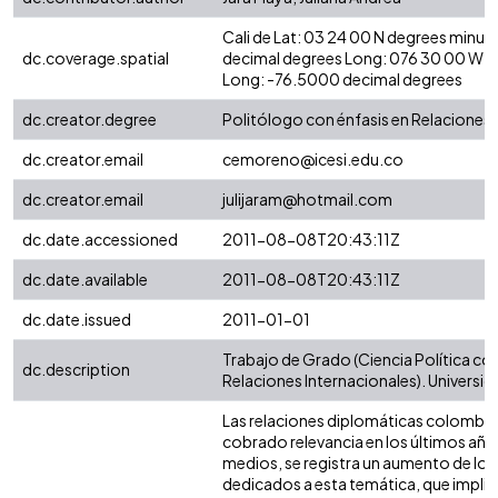
Cali de Lat: 03 24 00 N degrees minut
dc.coverage.spatial
decimal degrees Long: 076 30 00 W d
Long: -76.5000 decimal degrees
dc.creator.degree
Politólogo con énfasis en Relaciones 
dc.creator.email
cemoreno@icesi.edu.co
dc.creator.email
julijaram@hotmail.com
dc.date.accessioned
2011-08-08T20:43:11Z
dc.date.available
2011-08-08T20:43:11Z
dc.date.issued
2011-01-01
Trabajo de Grado (Ciencia Política con
dc.description
Relaciones Internacionales). Universida
Las relaciones diplomáticas colombia
cobrado relevancia en los últimos años
medios, se registra un aumento de los 
dedicados a esta temática, que implic