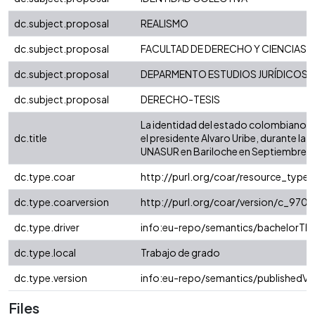
dc.subject.proposal
REALISMO
dc.subject.proposal
FACULTAD DE DERECHO Y CIENCIAS 
dc.subject.proposal
DEPARMENTO ESTUDIOS JURÍDICOS
dc.subject.proposal
DERECHO-TESIS
La identidad del estado colombiano 
dc.title
el presidente Alvaro Uribe, durante la
UNASUR en Bariloche en Septiembre 
dc.type.coar
http://purl.org/coar/resource_type/
dc.type.coarversion
http://purl.org/coar/version/c_97
dc.type.driver
info:eu-repo/semantics/bachelorThe
dc.type.local
Trabajo de grado
dc.type.version
info:eu-repo/semantics/publishedVe
Files