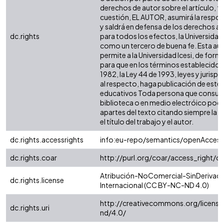
derechos de autor sobre el artículo, fo
cuestión, EL AUTOR, asumirá la respon
y saldrá en defensa de los derechos a
dc.rights
para todos los efectos, la Universidad 
como un tercero de buena fe. Esta aut
permite a la Universidad Icesi, de forma
para que en los términos establecidos 
1982, la Ley 44 de 1993, leyes y jurisp
al respecto, haga publicación de este 
educativos Toda persona que consulte
biblioteca o en medio electróico podr
apartes del texto citando siempre la fu
el título del trabajo y el autor.
dc.rights.accessrights
info:eu-repo/semantics/openAccess
dc.rights.coar
http://purl.org/coar/access_right/c
Atribución-NoComercial-SinDerivada
dc.rights.license
Internacional (CC BY-NC-ND 4.0)
http://creativecommons.org/license
dc.rights.uri
nd/4.0/