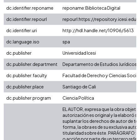
dc.identifier.reponame
reponame:Biblioteca Digital
dc.identifier.repourl
repourl:https://repository.icesi.edu.
dc.identifier.uri
http://hdl.handle.net/10906/5613
dc.language.iso
spa
dc.publisher
Universidad Icesi
dc.publisher.department
Departamento de Estudios Jurídicos
dc.publisher.faculty
Facultad de Derecho y Ciencias Socia
dc.publisher.place
Santiago de Cali
dc.publisher.program
Ciencia Política
EL AUTOR, expresa que la obra objeto 
autorización es original y la elaboró si
suplantar los derechos de autor de terc
forma, la obra es de su exclusiva autorí
titularidad sobre éste. PARÁGRAFO: e
o acción por parte de un tercero refer