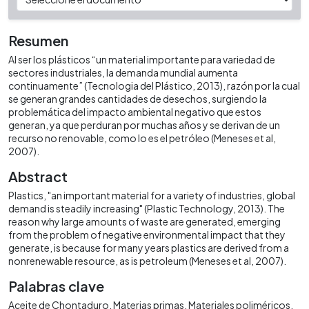
Resumen
Al ser los plásticos “un material importante para variedad de
sectores industriales, la demanda mundial aumenta
continuamente” (Tecnologia del Plástico, 2013), razón por la cual
se generan grandes cantidades de desechos, surgiendo la
problemática del impacto ambiental negativo que estos
generan, ya que perduran por muchas años y se derivan de un
recurso no renovable, como lo es el petróleo (Meneses et al,
2007).
Abstract
Plastics, "an important material for a variety of industries, global
demand is steadily increasing" (Plastic Technology, 2013). The
reason why large amounts of waste are generated, emerging
from the problem of negative environmental impact that they
generate, is because for many years plastics are derived from a
nonrenewable resource, as is petroleum (Meneses et al, 2007).
Palabras clave
Aceite de Chontaduro
Materias primas
Materiales poliméricos