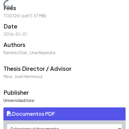
Loading...
Files
TG01261.pdf
(1.57 MB)
Date
2016-01-01
Authors
Ramírez Díaz , Lina Alejandra
Thesis Director / Advisor
Mina , José Herminsul
Publisher
Universidad Icesi
Documentos PDF