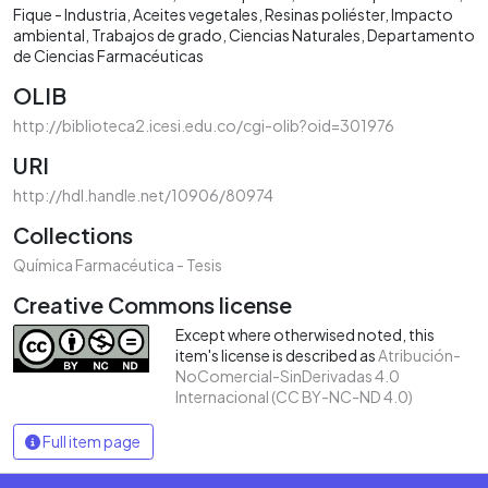
Fique - Industria
Aceites vegetales
Resinas poliéster
Impacto
ambiental
Trabajos de grado
Ciencias Naturales
Departamento
de Ciencias Farmacéuticas
OLIB
http://biblioteca2.icesi.edu.co/cgi-olib?oid=301976
URI
http://hdl.handle.net/10906/80974
Collections
Química Farmacéutica - Tesis
Creative Commons license
Except where otherwised noted, this
item's license is described as
Atribución-
NoComercial-SinDerivadas 4.0
Internacional (CC BY-NC-ND 4.0)
Full item page